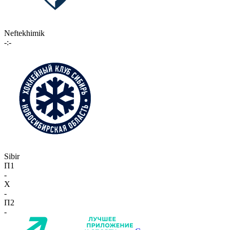
Neftekhimik
-:-
Sibir
П1
-
X
-
П2
-