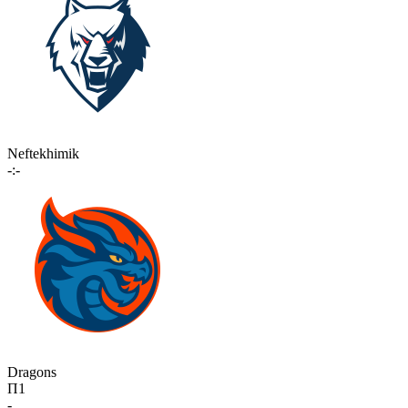
Neftekhimik
-:-
Dragons
П1
-