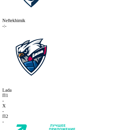
Neftekhimik
-:-
Lada
П1
-
X
-
П2
-