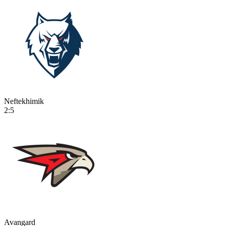
Neftekhimik
2:5
Avangard