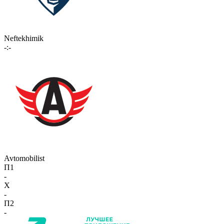
Neftekhimik
-:-
Avtomobilist
П1
-
X
-
П2
-