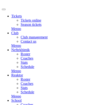
RU
Tickets
Tickets online
Season tickets
Меню
Club
Club management
Contact us
Меню
Neftekhimik
Roster
Coaches
Stats
Schedule
Меню
Reaktor
Roster
Coaches
Stats
Schedule
Меню
School
Coaches