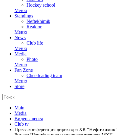
Hockey school
Меню
Standings
Neftekhimik
Reaktor
Меню
News
Club life
Меню
Media
Photo
Меню
Fan Zone
Cheerleading team
Меню
Store
Main
Media
Видеогалерея
Club tv
Пресс-конференция директора ХК "Нефтехимик"
Рината Шарифьянова и старшего тренера МХК