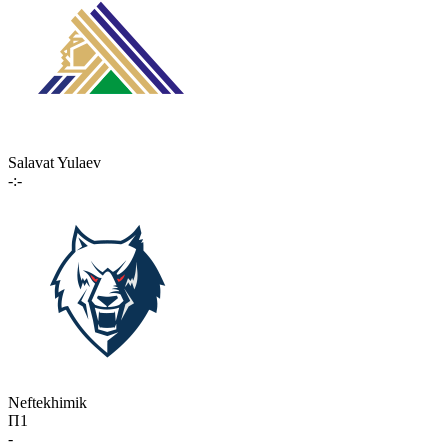
Salavat Yulaev
-:-
Neftekhimik
П1
-