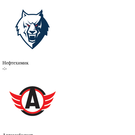
Нефтехимик
-:-