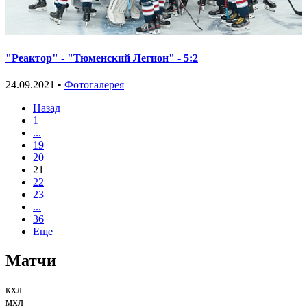
"Реактор" - "Тюменский Легион" - 5:2
24.09.2021 •
Фотогалерея
Назад
1
...
19
20
21
22
23
...
36
Еще
Матчи
кхл
мхл