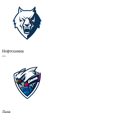
Нефтехимик
-:-
Лада