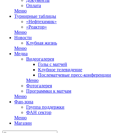
Документы
Оплата
Меню
Турнирные таблицы
«Нефтехимик»
«Реактор»
Меню
Новости
Клубная жизнь
Меню
Медиа
Видеогалерея
Голы с матчей
Клубное телевидение
Послематчевые пресс-конференции
Меню
Фотогалерея
Программки к матчам
Меню
Фан-зона
Группа поддержки
ФАН сектор
Меню
Магазин