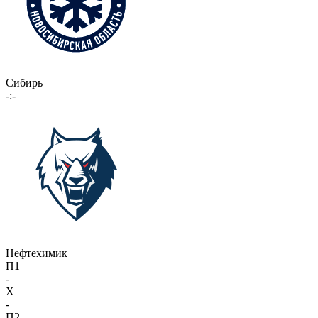
Сибирь
-:-
Нефтехимик
П1
-
X
-
П2