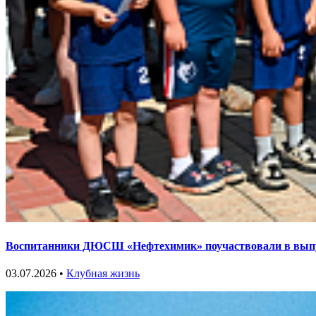
Воспитанники ДЮСШ «Нефтехимик» поучаствовали в выпу
03.07.2026 •
Клубная жизнь