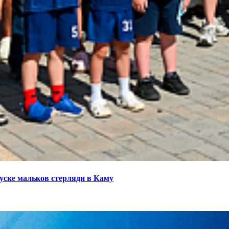
ске мальков стерляди в Каму