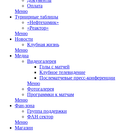
Документы
Оплата
Меню
Турнирные таблицы
«Нефтехимик»
«Реактор»
Меню
Новости
Клубная жизнь
Меню
Медиа
Видеогалерея
Голы с матчей
Клубное телевидение
Послематчевые пресс-конференции
Меню
Фотогалерея
Программки к матчам
Меню
Фан-зона
Группа поддержки
ФАН сектор
Меню
Магазин