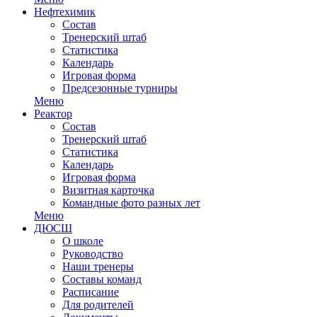
Нефтехимик
Состав
Тренерский штаб
Статистика
Календарь
Игровая форма
Предсезонные турниры
Меню
Реактор
Состав
Тренерский штаб
Статистика
Календарь
Игровая форма
Визитная карточка
Командные фото разных лет
Меню
ДЮСШ
О школе
Руководство
Наши тренеры
Составы команд
Расписание
Для родителей