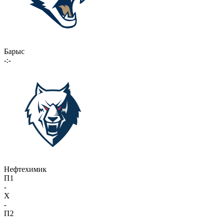
Барыс
-:-
Нефтехимик
П1
-
X
-
П2