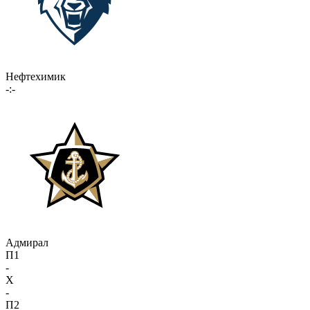
Нефтехимик
-:-
Адмирал
П1
-
X
-
П2