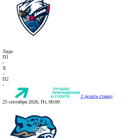
Лада
П1
-
X
-
П2
-
Сделать ставку
25 сентября 2026, Пт, 00:00