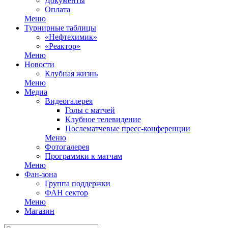
Документы
Оплата
Меню
Турнирные таблицы
«Нефтехимик»
«Реактор»
Меню
Новости
Клубная жизнь
Меню
Медиа
Видеогалерея
Голы с матчей
Клубное телевидение
Послематчевые пресс-конференции
Меню
Фотогалерея
Программки к матчам
Меню
Фан-зона
Группа поддержки
ФАН сектор
Меню
Магазин