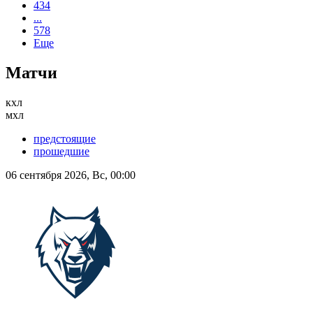
434
...
578
Еще
Матчи
кхл
мхл
предстоящие
прошедшие
06 сентября 2026, Вс, 00:00