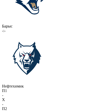
Барыс
-:-
Нефтехимик
П1
-
X
-
П2