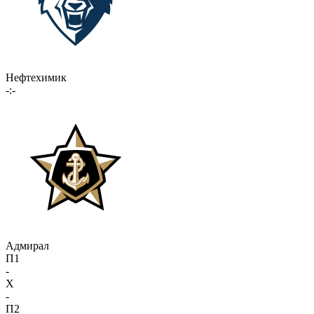
Нефтехимик
-:-
Адмирал
П1
-
X
-
П2