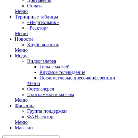
Документы
Оплата
Меню
Турнирные таблицы
«Нефтехимик»
«Реактор»
Меню
Новости
Клубная жизнь
Меню
Медиа
Видеогалерея
Голы с матчей
Клубное телевидение
Послематчевые пресс-конференции
Меню
Фотогалерея
Программки к матчам
Меню
Фан-зона
Группа поддержки
ФАН сектор
Меню
Магазин