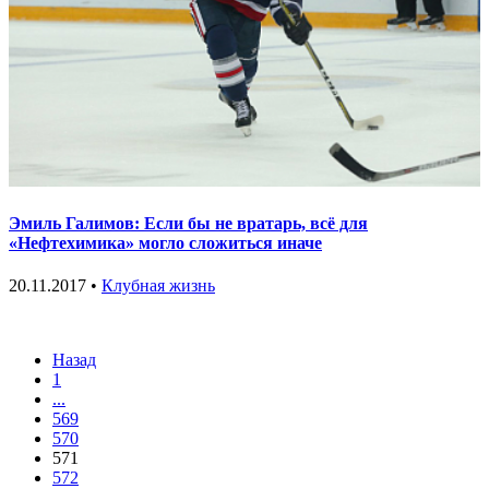
Эмиль Галимов: Если бы не вратарь, всё для
«Нефтехимика» могло сложиться иначе
20.11.2017 •
Клубная жизнь
Назад
1
...
569
570
571
572