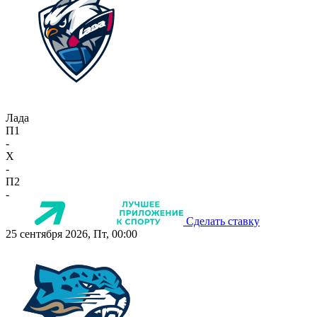
Лада
П1
-
X
-
П2
-
Сделать ставку
25 сентября 2026, Пт, 00:00