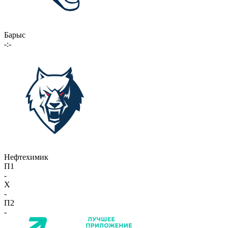
Барыс
-:-
Нефтехимик
П1
-
X
-
П2
-