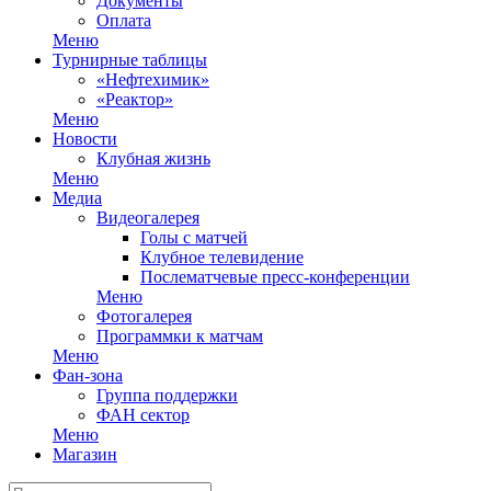
Документы
Оплата
Меню
Турнирные таблицы
«Нефтехимик»
«Реактор»
Меню
Новости
Клубная жизнь
Меню
Медиа
Видеогалерея
Голы с матчей
Клубное телевидение
Послематчевые пресс-конференции
Меню
Фотогалерея
Программки к матчам
Меню
Фан-зона
Группа поддержки
ФАН сектор
Меню
Магазин