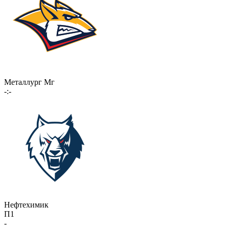
Металлург Мг
-:-
Нефтехимик
П1
-