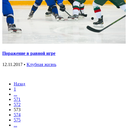
Поражение в равной игре
12.11.2017 •
Клубная жизнь
Назад
1
...
571
572
573
574
575
...