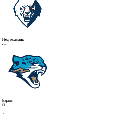
Нефтехимик
-:-
Барыс
П1
-