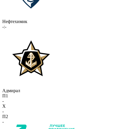
Нефтехимик
-:-
Адмирал
П1
-
X
-
П2
-