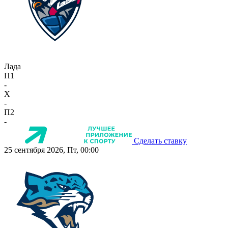
Лада
П1
-
X
-
П2
-
Сделать ставку
25 сентября 2026, Пт, 00:00