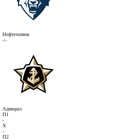
Нефтехимик
-:-
Адмирал
П1
-
X
-
П2