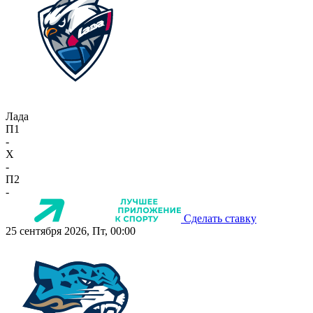
Лада
П1
-
X
-
П2
-
Сделать ставку
25 сентября 2026, Пт, 00:00