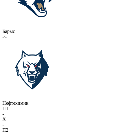
Барыс
-:-
Нефтехимик
П1
-
X
-
П2