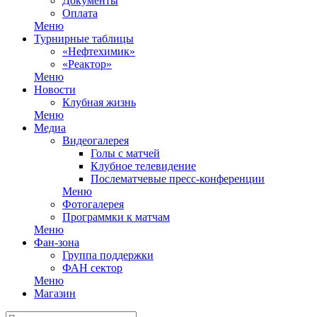
Документы
Оплата
Меню
Турнирные таблицы
«Нефтехимик»
«Реактор»
Меню
Новости
Клубная жизнь
Меню
Медиа
Видеогалерея
Голы с матчей
Клубное телевидение
Послематчевые пресс-конференции
Меню
Фотогалерея
Программки к матчам
Меню
Фан-зона
Группа поддержки
ФАН сектор
Меню
Магазин