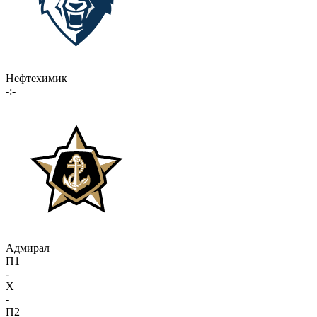
Нефтехимик
-:-
Адмирал
П1
-
X
-
П2