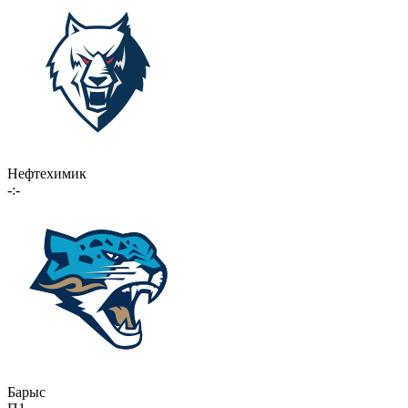
Нефтехимик
-:-
Барыс