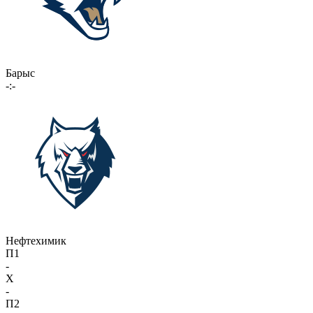
Барыс
-:-
Нефтехимик
П1
-
X
-
П2