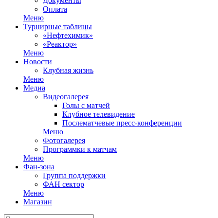
Документы
Оплата
Меню
Турнирные таблицы
«Нефтехимик»
«Реактор»
Меню
Новости
Клубная жизнь
Меню
Медиа
Видеогалерея
Голы с матчей
Клубное телевидение
Послематчевые пресс-конференции
Меню
Фотогалерея
Программки к матчам
Меню
Фан-зона
Группа поддержки
ФАН сектор
Меню
Магазин