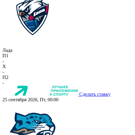
Лада
П1
-
X
-
П2
-
Сделать ставку
25 сентября 2026, Пт, 00:00