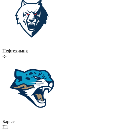
Нефтехимик
-:-
Барыс
П1