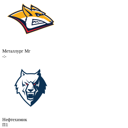
Металлург Мг
-:-
Нефтехимик
П1