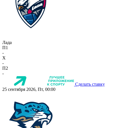
Лада
П1
-
X
-
П2
-
Сделать ставку
25 сентября 2026, Пт, 00:00