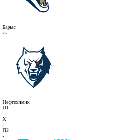
Барыс
-:-
Нефтехимик
П1
-
X
-
П2
-