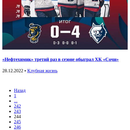
«Нефтехимик» третий раз в сезоне обыграл ХК «Сочи»
28.12.2022 •
Клубная жизнь
Назад
1
...
242
243
244
245
246