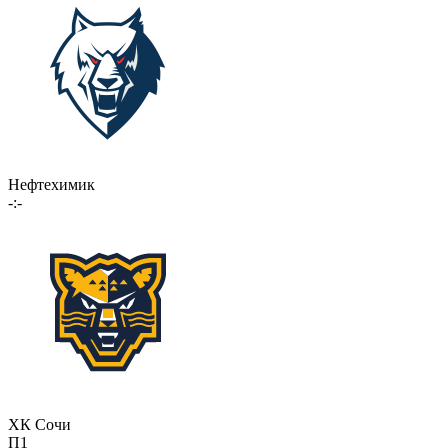
Нефтехимик
-:-
ХК Сочи
П1