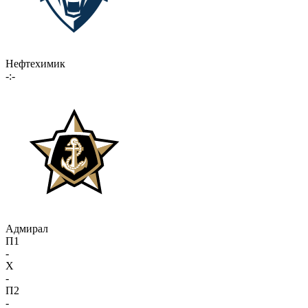
Нефтехимик
-:-
Адмирал
П1
-
X
-
П2
-