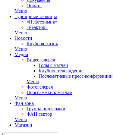
Документы
Оплата
Меню
Турнирные таблицы
«Нефтехимик»
«Реактор»
Меню
Новости
Клубная жизнь
Меню
Медиа
Видеогалерея
Голы с матчей
Клубное телевидение
Послематчевые пресс-конференции
Меню
Фотогалерея
Программки к матчам
Меню
Фан-зона
Группа поддержки
ФАН сектор
Меню
Магазин