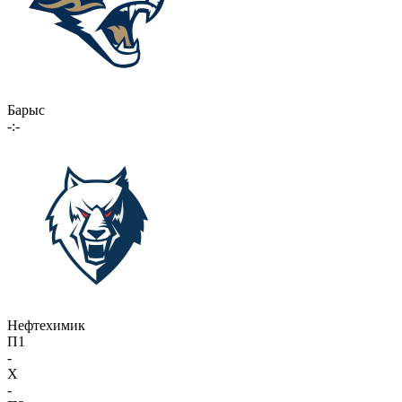
Барыс
-:-
Нефтехимик
П1
-
X
-