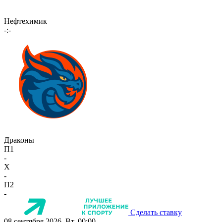
Нефтехимик
-:-
Драконы
П1
-
X
-
П2
-
Сделать ставку
08 сентября 2026, Вт, 00:00