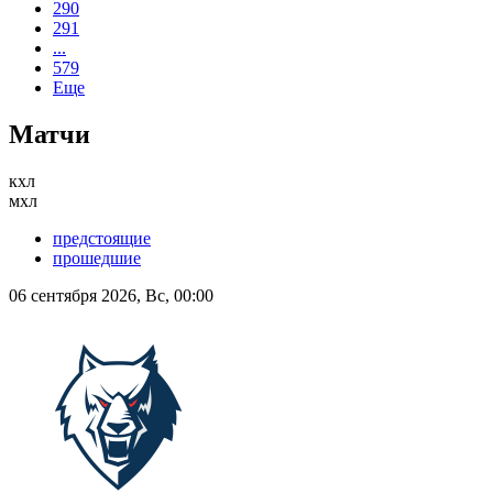
290
291
...
579
Еще
Матчи
кхл
мхл
предстоящие
прошедшие
06 сентября 2026, Вс, 00:00