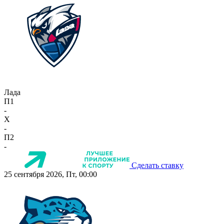
Лада
П1
-
X
-
П2
-
Сделать ставку
25 сентября 2026, Пт, 00:00