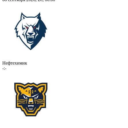
Нефтехимик
-:-