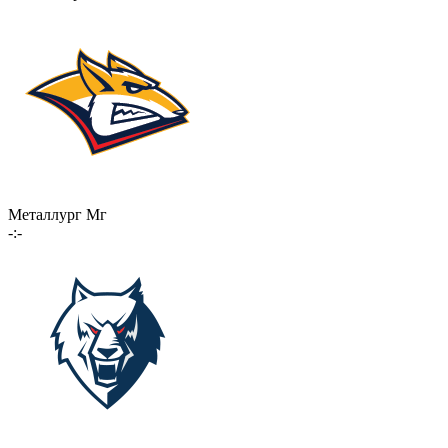
Металлург Мг
-:-