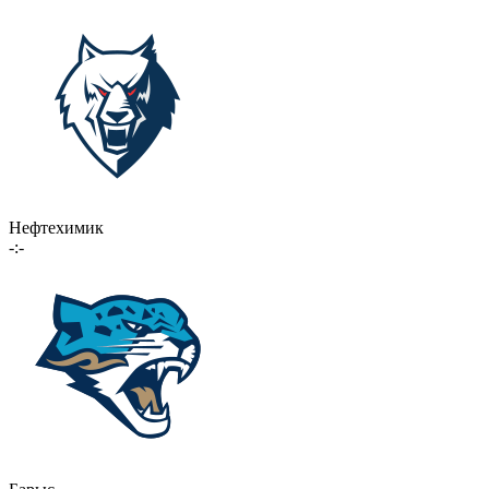
Нефтехимик
-:-