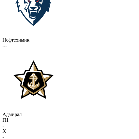
Нефтехимик
-:-
Адмирал
П1
-
X
-