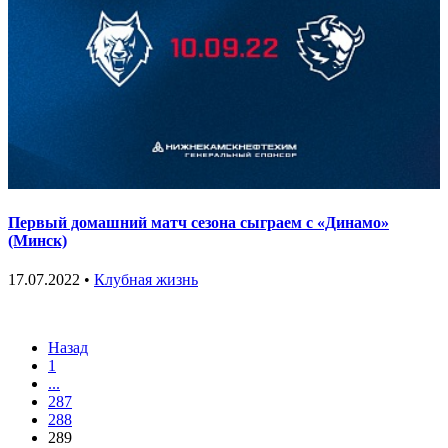
Первый домашний матч сезона сыграем с «Динамо»
(Минск)
17.07.2022 •
Клубная жизнь
Назад
1
...
287
288
289