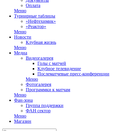
Документы
Оплата
Меню
Турнирные таблицы
«Нефтехимик»
«Реактор»
Меню
Новости
Клубная жизнь
Меню
Медиа
Видеогалерея
Голы с матчей
Клубное телевидение
Послематчевые пресс-конференции
Меню
Фотогалерея
Программки к матчам
Меню
Фан-зона
Группа поддержки
ФАН сектор
Меню
Магазин