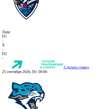
Лада
П1
-
X
-
П2
-
Сделать ставку
25 сентября 2026, Пт, 00:00