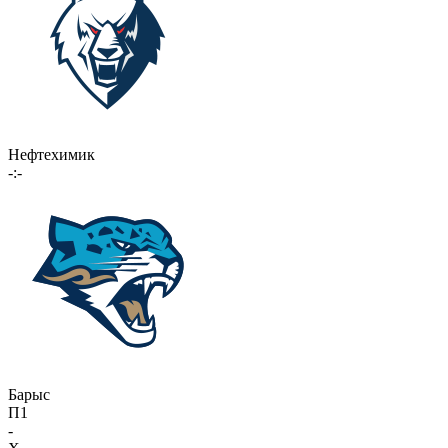
Нефтехимик
-:-
Барыс
П1
-