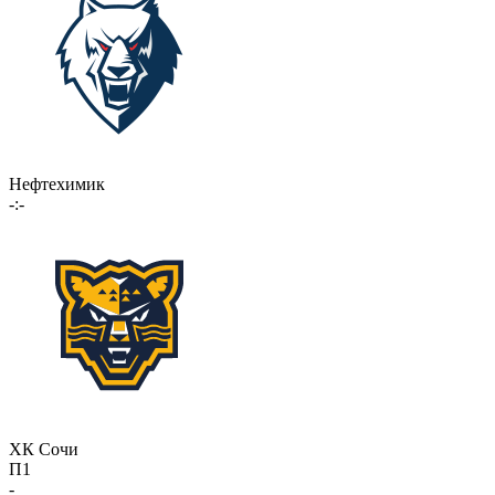
Нефтехимик
-:-
ХК Сочи
П1
-