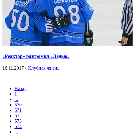
«Реактор» разгромил «Ладью»
16.11.2017 •
Клубная жизнь
Назад
1
...
570
571
572
573
574
...