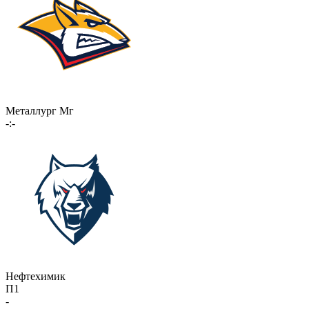
Металлург Мг
-:-
Нефтехимик
П1
-