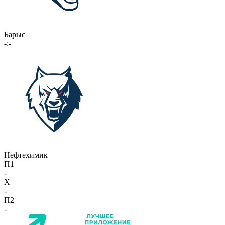
Барыс
-:-
Нефтехимик
П1
-
X
-
П2
-