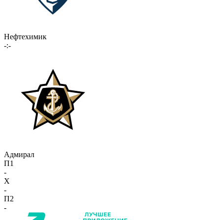
Нефтехимик
-:-
Адмирал
П1
-
X
-
П2
-