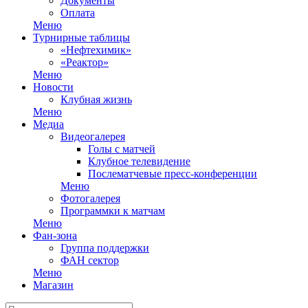
Документы
Оплата
Меню
Турнирные таблицы
«Нефтехимик»
«Реактор»
Меню
Новости
Клубная жизнь
Меню
Медиа
Видеогалерея
Голы с матчей
Клубное телевидение
Послематчевые пресс-конференции
Меню
Фотогалерея
Программки к матчам
Меню
Фан-зона
Группа поддержки
ФАН сектор
Меню
Магазин