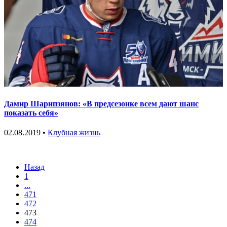
Дамир Шарипзянов: «В предсезонке всем дают шанс
показать себя»
02.08.2019 •
Клубная жизнь
Назад
1
...
471
472
473
474