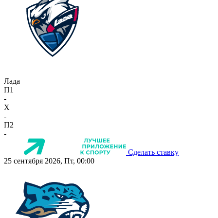
Лада
П1
-
X
-
П2
-
Сделать ставку
25 сентября 2026, Пт, 00:00