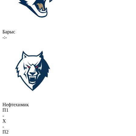
Барыс
-:-
Нефтехимик
П1
-
X
-
П2