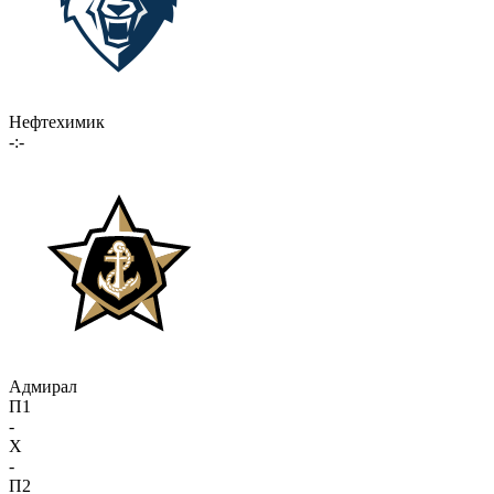
Нефтехимик
-:-
Адмирал
П1
-
X
-
П2