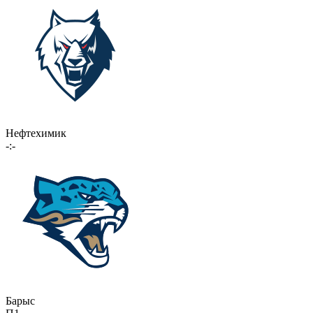
Нефтехимик
-:-
Барыс