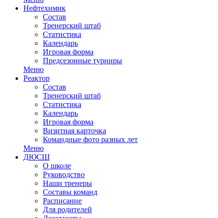
Нефтехимик
Состав
Тренерский штаб
Статистика
Календарь
Игровая форма
Предсезонные турниры
Меню
Реактор
Состав
Тренерский штаб
Статистика
Календарь
Игровая форма
Визитная карточка
Командные фото разных лет
Меню
ДЮСШ
О школе
Руководство
Наши тренеры
Составы команд
Расписание
Для родителей