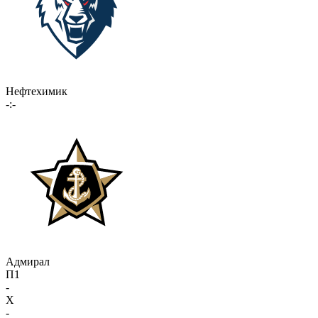
Нефтехимик
-:-
Адмирал
П1
-
X
-