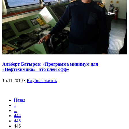
Альберт Батыров: «Программа минимум для
«Нефтехимика» - это плей-офф»
15.11.2019 •
Клубная жизнь
Назад
1
...
444
445
446