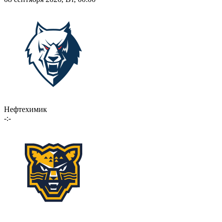
Нефтехимик
-:-