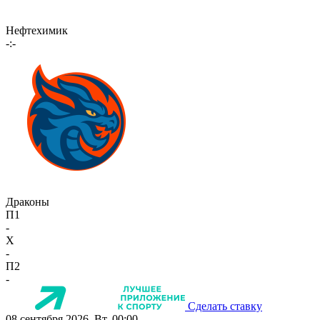
Нефтехимик
-:-
Драконы
П1
-
X
-
П2
-
Сделать ставку
08 сентября 2026, Вт, 00:00