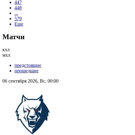
447
448
...
579
Еще
Матчи
кхл
мхл
предстоящие
прошедшие
06 сентября 2026, Вс, 00:00