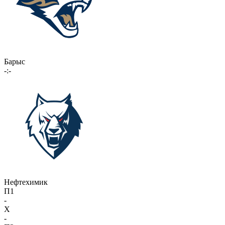
Барыс
-:-
Нефтехимик
П1
-
X
-