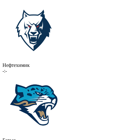
Нефтехимик
-:-