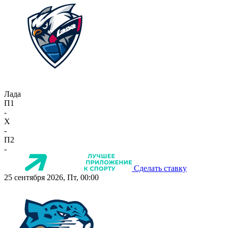
Лада
П1
-
X
-
П2
-
Сделать ставку
25 сентября 2026, Пт, 00:00