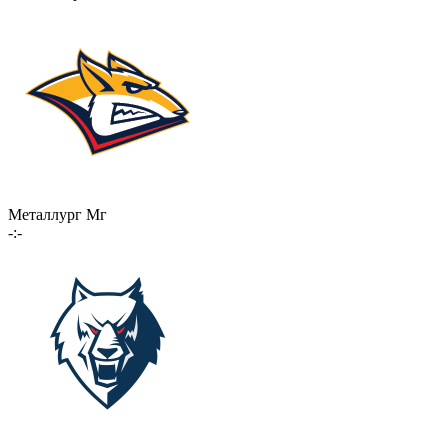
Металлург Мг
-:-