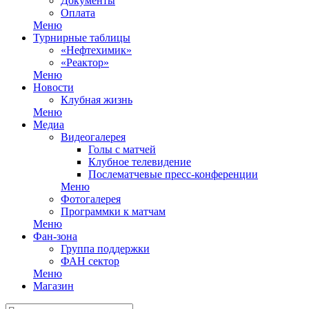
Документы
Оплата
Меню
Турнирные таблицы
«Нефтехимик»
«Реактор»
Меню
Новости
Клубная жизнь
Меню
Медиа
Видеогалерея
Голы с матчей
Клубное телевидение
Послематчевые пресс-конференции
Меню
Фотогалерея
Программки к матчам
Меню
Фан-зона
Группа поддержки
ФАН сектор
Меню
Магазин