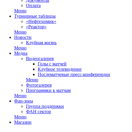
Документы
Оплата
Меню
Турнирные таблицы
«Нефтехимик»
«Реактор»
Меню
Новости
Клубная жизнь
Меню
Медиа
Видеогалерея
Голы с матчей
Клубное телевидение
Послематчевые пресс-конференции
Меню
Фотогалерея
Программки к матчам
Меню
Фан-зона
Группа поддержки
ФАН сектор
Меню
Магазин