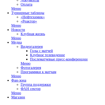
Документы
Оплата
Меню
Турнирные таблицы
«Нефтехимик»
«Реактор»
Меню
Новости
Клубная жизнь
Меню
Медиа
Видеогалерея
Голы с матчей
Клубное телевидение
Послематчевые пресс-конференции
Меню
Фотогалерея
Программки к матчам
Меню
Фан-зона
Группа поддержки
ФАН сектор
Меню
Магазин