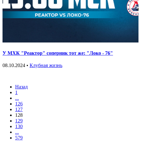
У МХК "Реактор" соперник тот же: "Локо - 76"
08.10.2024 •
Клубная жизнь
Назад
1
...
126
127
128
129
130
...
579