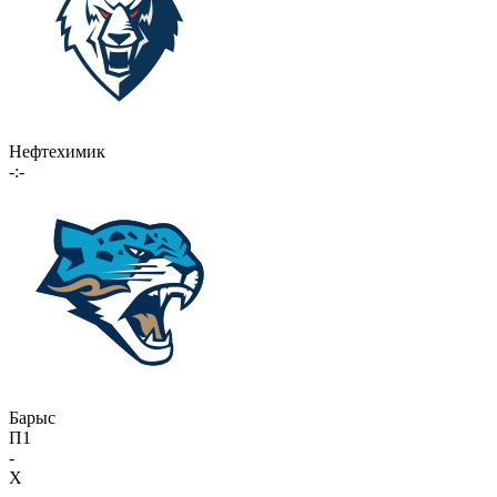
Нефтехимик
-:-
Барыс
П1
-
X