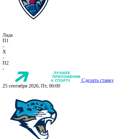
Лада
П1
-
X
-
П2
-
Сделать ставку
25 сентября 2026, Пт, 00:00