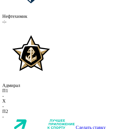
Нефтехимик
-:-
Адмирал
П1
-
X
-
П2
-
Сделать ставку