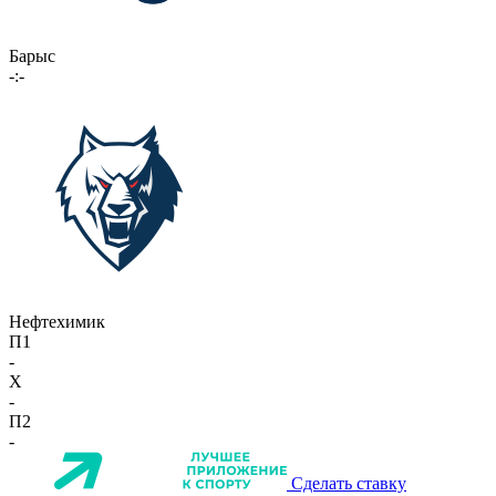
Барыс
-:-
Нефтехимик
П1
-
X
-
П2
-
Сделать ставку