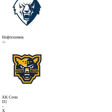
Нефтехимик
-:-
ХК Сочи
П1
-
X