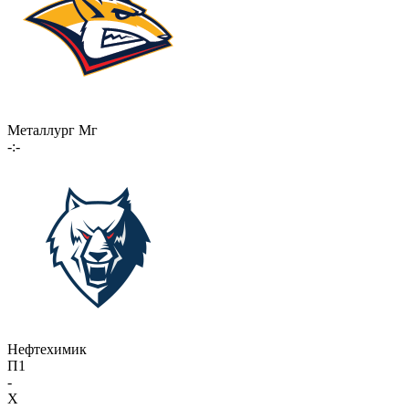
Металлург Мг
-:-
Нефтехимик
П1
-
X