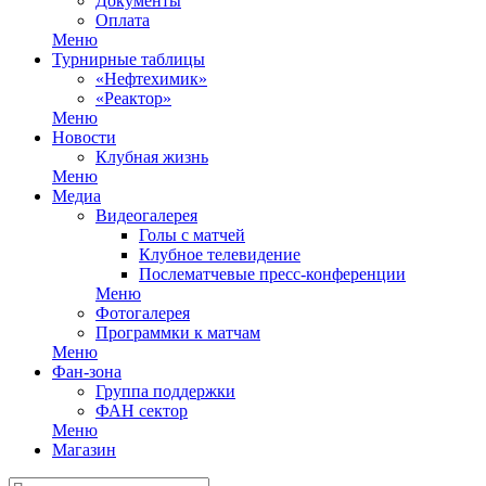
Документы
Оплата
Меню
Турнирные таблицы
«Нефтехимик»
«Реактор»
Меню
Новости
Клубная жизнь
Меню
Медиа
Видеогалерея
Голы с матчей
Клубное телевидение
Послематчевые пресс-конференции
Меню
Фотогалерея
Программки к матчам
Меню
Фан-зона
Группа поддержки
ФАН сектор
Меню
Магазин