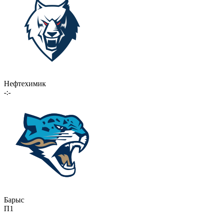
Нефтехимик
-:-
Барыс
П1