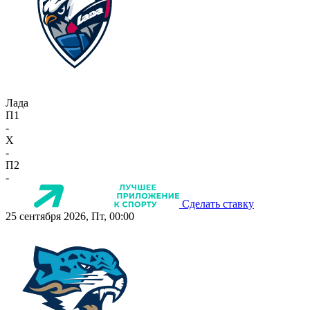
Лада
П1
-
X
-
П2
-
Сделать ставку
25 сентября 2026, Пт, 00:00