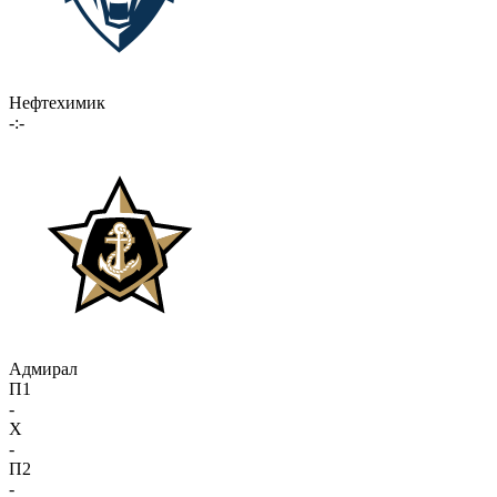
Нефтехимик
-:-
Адмирал
П1
-
X
-
П2
-