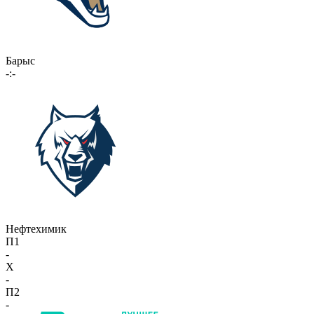
Барыс
-:-
Нефтехимик
П1
-
X
-
П2
-