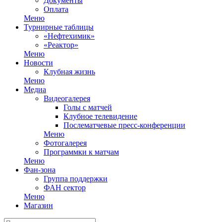
Документы
Оплата
Меню
Турнирные таблицы
«Нефтехимик»
«Реактор»
Меню
Новости
Клубная жизнь
Меню
Медиа
Видеогалерея
Голы с матчей
Клубное телевидение
Послематчевые пресс-конференции
Меню
Фотогалерея
Программки к матчам
Меню
Фан-зона
Группа поддержки
ФАН сектор
Меню
Магазин