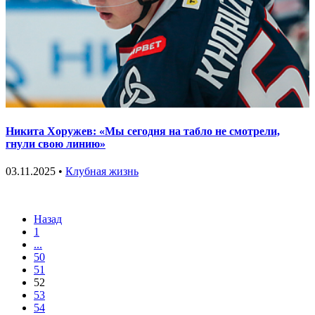
Никита Хоружев: «Мы сегодня на табло не смотрели,
гнули свою линию»
03.11.2025 •
Клубная жизнь
Назад
1
...
50
51
52
53
54