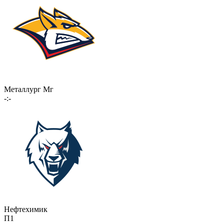
Металлург Мг
-:-
Нефтехимик
П1