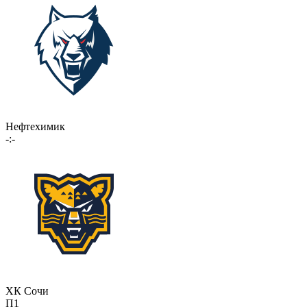
Нефтехимик
-:-
ХК Сочи
П1