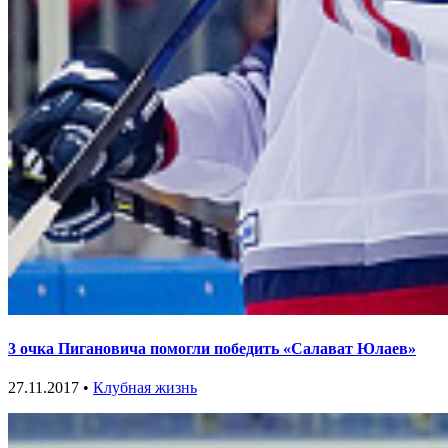
3 очка Пигановича помогли победить «Салават Юлаев»
27.11.2017 •
Клубная жизнь