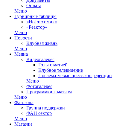
Документы
Оплата
Меню
Турнирные таблицы
«Нефтехимик»
«Реактор»
Меню
Новости
Клубная жизнь
Меню
Медиа
Видеогалерея
Голы с матчей
Клубное телевидение
Послематчевые пресс-конференции
Меню
Фотогалерея
Программки к матчам
Меню
Фан-зона
Группа поддержки
ФАН сектор
Меню
Магазин