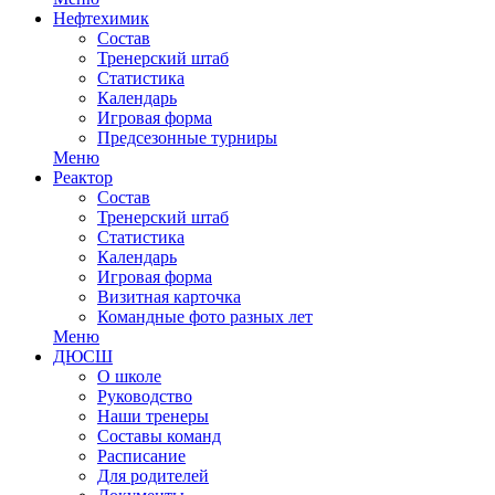
Нефтехимик
Состав
Тренерский штаб
Статистика
Календарь
Игровая форма
Предсезонные турниры
Меню
Реактор
Состав
Тренерский штаб
Статистика
Календарь
Игровая форма
Визитная карточка
Командные фото разных лет
Меню
ДЮСШ
О школе
Руководство
Наши тренеры
Составы команд
Расписание
Для родителей