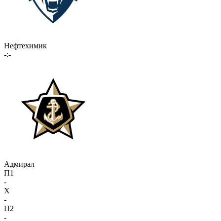
Нефтехимик
-:-
Адмирал
П1
-
X
-
П2
-