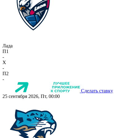
Лада
П1
-
X
-
П2
-
Сделать ставку
25 сентября 2026, Пт, 00:00