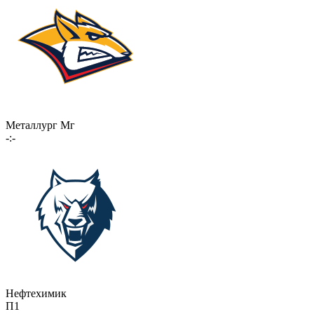
Металлург Мг
-:-
Нефтехимик
П1