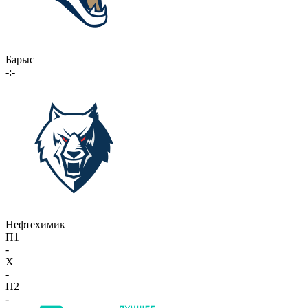
Барыс
-:-
Нефтехимик
П1
-
X
-
П2
-