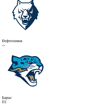
Нефтехимик
-:-
Барыс
П1