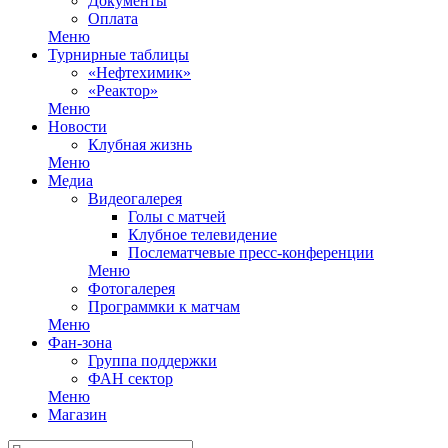
Документы
Оплата
Меню
Турнирные таблицы
«Нефтехимик»
«Реактор»
Меню
Новости
Клубная жизнь
Меню
Медиа
Видеогалерея
Голы с матчей
Клубное телевидение
Послематчевые пресс-конференции
Меню
Фотогалерея
Программки к матчам
Меню
Фан-зона
Группа поддержки
ФАН сектор
Меню
Магазин