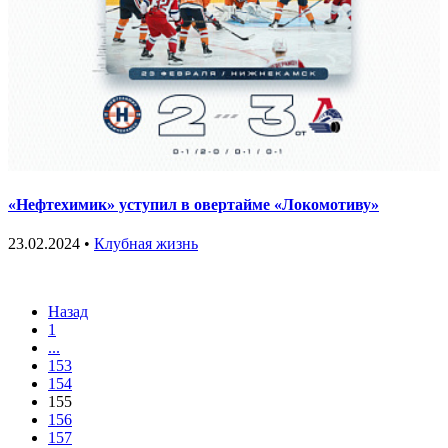
«Нефтехимик» уступил в овертайме «Локомотиву»
23.02.2024 •
Клубная жизнь
Назад
1
...
153
154
155
156
157