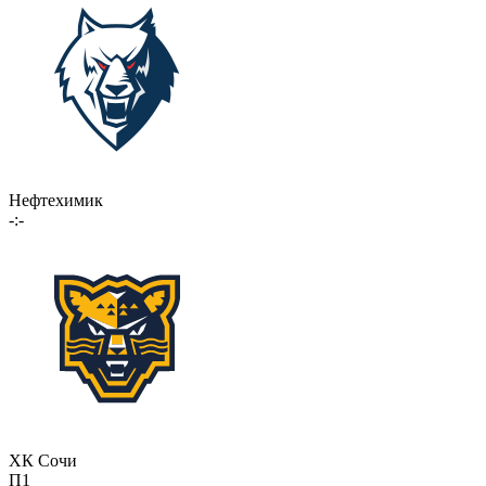
Нефтехимик
-:-
ХК Сочи
П1