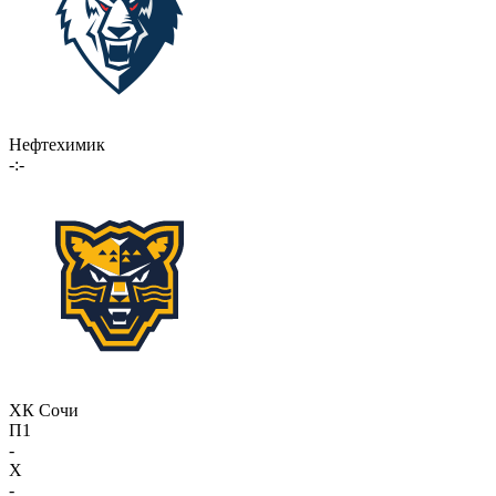
Нефтехимик
-:-
ХК Сочи
П1
-
X
-