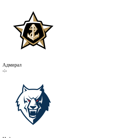
Адмирал
-:-