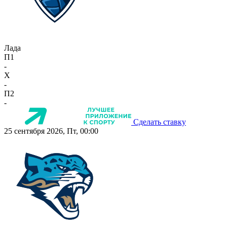
Лада
П1
-
X
-
П2
-
Сделать ставку
25 сентября 2026, Пт, 00:00