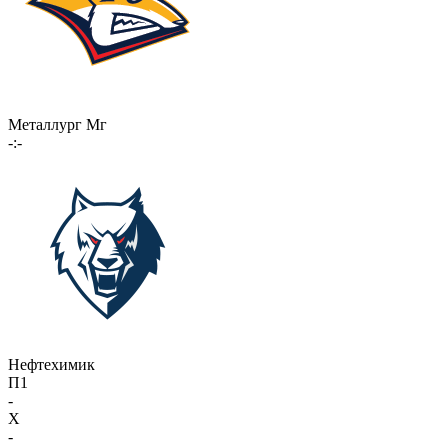
Металлург Мг
-:-
Нефтехимик
П1
-
X
-