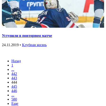
Уступили в повторном матче
24.11.2019 •
Клубная жизнь
Назад
1
...
442
443
444
445
446
...
580
Еще