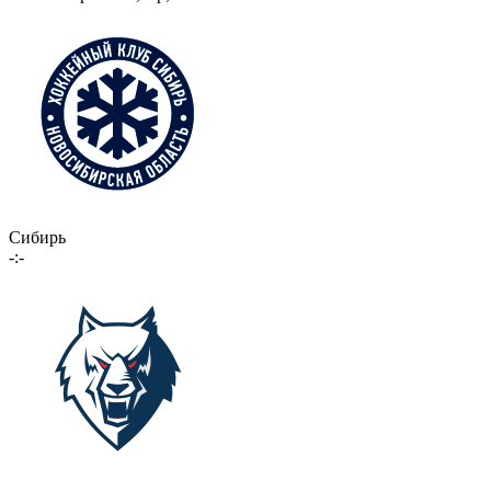
Сибирь
-:-