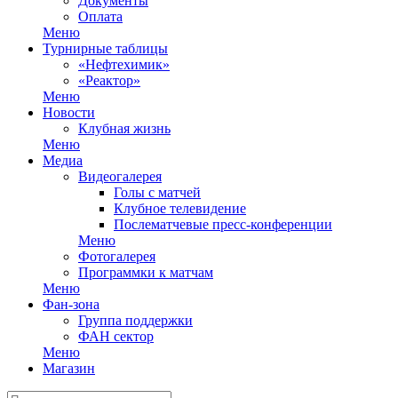
Документы
Оплата
Меню
Турнирные таблицы
«Нефтехимик»
«Реактор»
Меню
Новости
Клубная жизнь
Меню
Медиа
Видеогалерея
Голы с матчей
Клубное телевидение
Послематчевые пресс-конференции
Меню
Фотогалерея
Программки к матчам
Меню
Фан-зона
Группа поддержки
ФАН сектор
Меню
Магазин