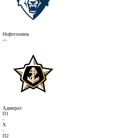
Нефтехимик
-:-
Адмирал
П1
-
X
-
П2