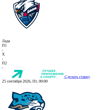
Лада
П1
-
X
-
П2
-
Сделать ставку
25 сентября 2026, Пт, 00:00