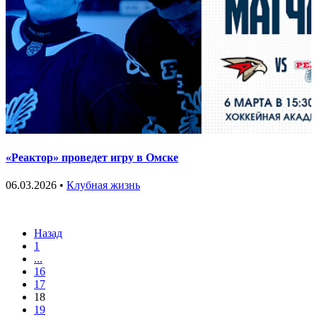
«Реактор» проведет игру в Омске
06.03.2026 •
Клубная жизнь
Назад
1
...
16
17
18
19