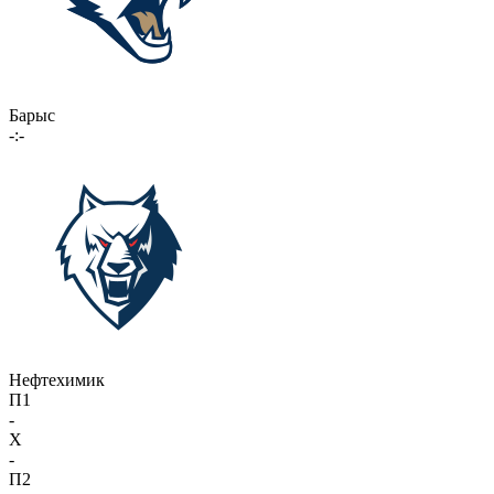
Барыс
-:-
Нефтехимик
П1
-
X
-
П2