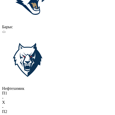
Барыс
-:-
Нефтехимик
П1
-
X
-
П2