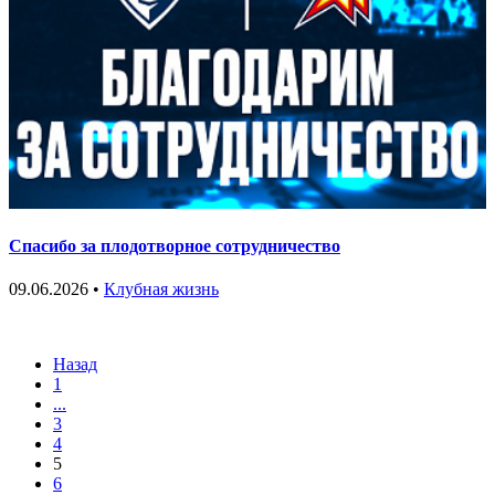
Спасибо за плодотворное сотрудничество
09.06.2026 •
Клубная жизнь
Назад
1
...
3
4
5
6