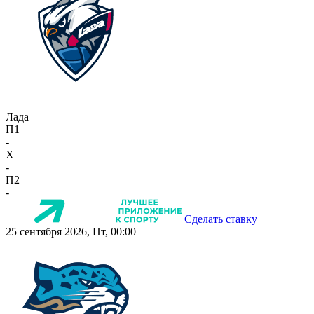
Лада
П1
-
X
-
П2
-
Сделать ставку
25 сентября 2026, Пт, 00:00