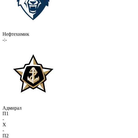
Нефтехимик
-:-
Адмирал
П1
-
X
-
П2