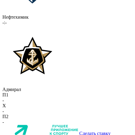
Нефтехимик
-:-
Адмирал
П1
-
X
-
П2
-
Сделать ставку