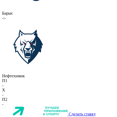
Барыс
-:-
Нефтехимик
П1
-
X
-
П2
-
Сделать ставку