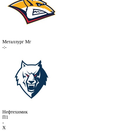
Металлург Мг
-:-
Нефтехимик
П1
-
X