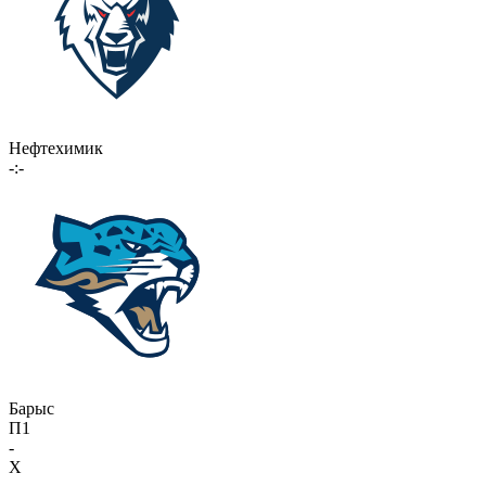
Нефтехимик
-:-
Барыс
П1
-
X