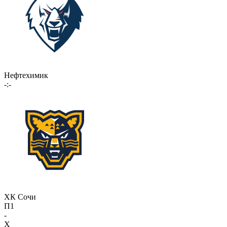
Нефтехимик
-:-
ХК Сочи
П1
-
X