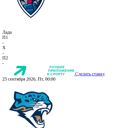
Лада
П1
-
X
-
П2
-
Сделать ставку
25 сентября 2026, Пт, 00:00