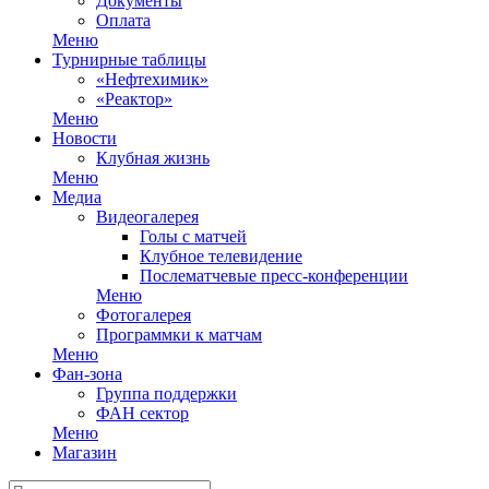
Документы
Оплата
Меню
Турнирные таблицы
«Нефтехимик»
«Реактор»
Меню
Новости
Клубная жизнь
Меню
Медиа
Видеогалерея
Голы с матчей
Клубное телевидение
Послематчевые пресс-конференции
Меню
Фотогалерея
Программки к матчам
Меню
Фан-зона
Группа поддержки
ФАН сектор
Меню
Магазин