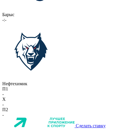
Барыс
-:-
Нефтехимик
П1
-
X
-
П2
-
Сделать ставку