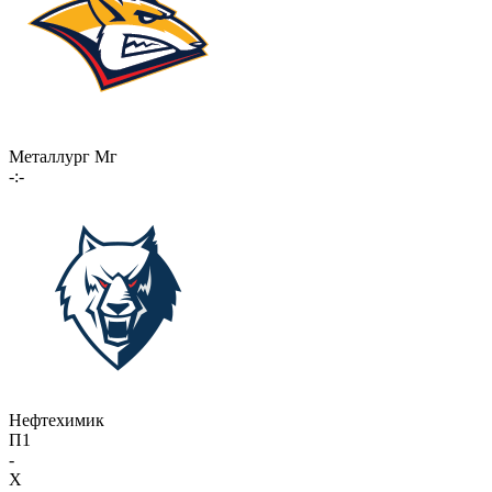
Металлург Мг
-:-
Нефтехимик
П1
-
X