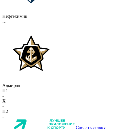
Нефтехимик
-:-
Адмирал
П1
-
X
-
П2
-
Сделать ставку