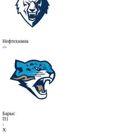
Нефтехимик
-:-
Барыс
П1
-
X