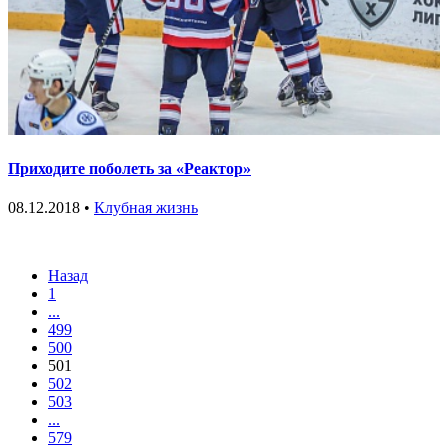
Приходите поболеть за «Реактор»
08.12.2018 •
Клубная жизнь
Назад
1
...
499
500
501
502
503
...
579