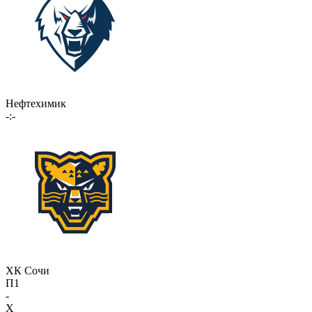
Нефтехимик
-:-
ХК Сочи
П1
-
X