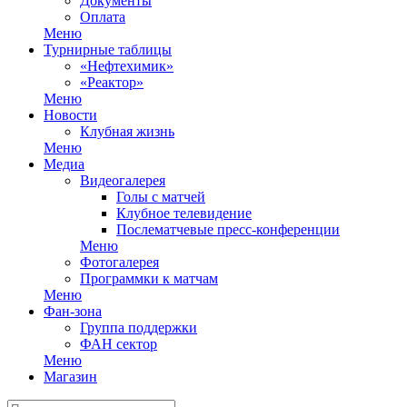
Документы
Оплата
Меню
Турнирные таблицы
«Нефтехимик»
«Реактор»
Меню
Новости
Клубная жизнь
Меню
Медиа
Видеогалерея
Голы с матчей
Клубное телевидение
Послематчевые пресс-конференции
Меню
Фотогалерея
Программки к матчам
Меню
Фан-зона
Группа поддержки
ФАН сектор
Меню
Магазин