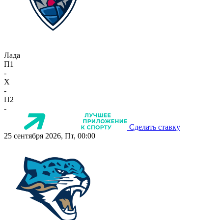
Лада
П1
-
X
-
П2
-
Сделать ставку
25 сентября 2026, Пт, 00:00