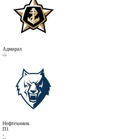
Адмирал
-:-
Нефтехимик
П1
-