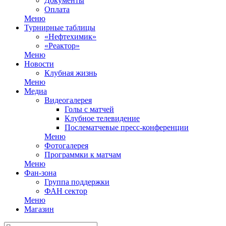
Документы
Оплата
Меню
Турнирные таблицы
«Нефтехимик»
«Реактор»
Меню
Новости
Клубная жизнь
Меню
Медиа
Видеогалерея
Голы с матчей
Клубное телевидение
Послематчевые пресс-конференции
Меню
Фотогалерея
Программки к матчам
Меню
Фан-зона
Группа поддержки
ФАН сектор
Меню
Магазин