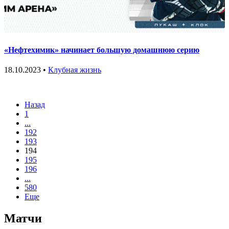
«Нефтехимик» начинает большую домашнюю серию
18.10.2023 •
Клубная жизнь
Назад
1
...
192
193
194
195
196
...
580
Еще
Матчи