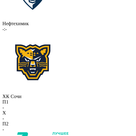
Нефтехимик
-:-
ХК Сочи
П1
-
X
-
П2
-