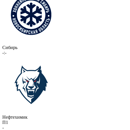
Сибирь
-:-
Нефтехимик
П1
-