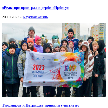
«Реактор» проиграл в дерби «Ирбису»
20.10.2023 •
Клубная жизнь
Тихомиров и Петрищев приняли участие во