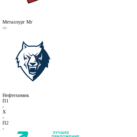
Металлург Мг
-:-
Нефтехимик
П1
-
X
-
П2
-