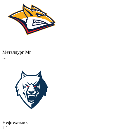
Металлург Мг
-:-
Нефтехимик
П1