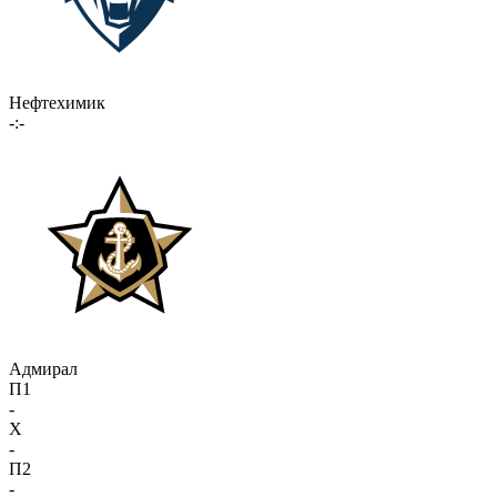
Нефтехимик
-:-
Адмирал
П1
-
X
-
П2
-