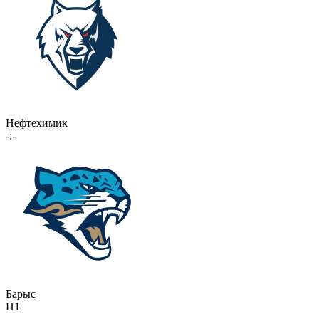
Нефтехимик
-:-
Барыс
П1