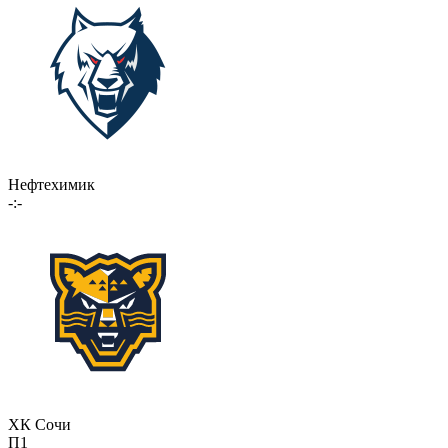
Нефтехимик
-:-
ХК Сочи
П1