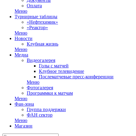
Документы
Оплата
Меню
Турнирные таблицы
«Нефтехимик»
«Реактор»
Меню
Новости
Клубная жизнь
Меню
Медиа
Видеогалерея
Голы с матчей
Клубное телевидение
Послематчевые пресс-конференции
Меню
Фотогалерея
Программки к матчам
Меню
Фан-зона
Группа поддержки
ФАН сектор
Меню
Магазин