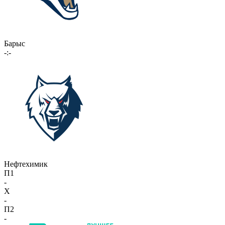
Барыс
-:-
Нефтехимик
П1
-
X
-
П2
-