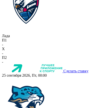
Лада
П1
-
X
-
П2
-
Сделать ставку
25 сентября 2026, Пт, 00:00