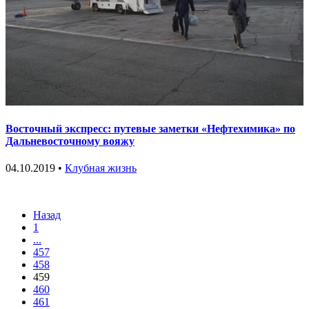
Восточный экспресс: путевые заметки «Нефтехимика» по
Дальневосточному вояжу
04.10.2019 •
Клубная жизнь
Назад
1
...
457
458
459
460
461