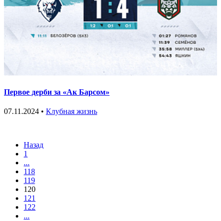
Первое дерби за «Ак Барсом»
07.11.2024 •
Клубная жизнь
Назад
1
...
118
119
120
121
122
...