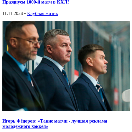
Празднуем 1000-й матч в КХЛ!
11.11.2024 •
Клубная жизнь
Игорь Фёдоров: «Такие матчи - лучшая реклама
молодёжного хоккея»