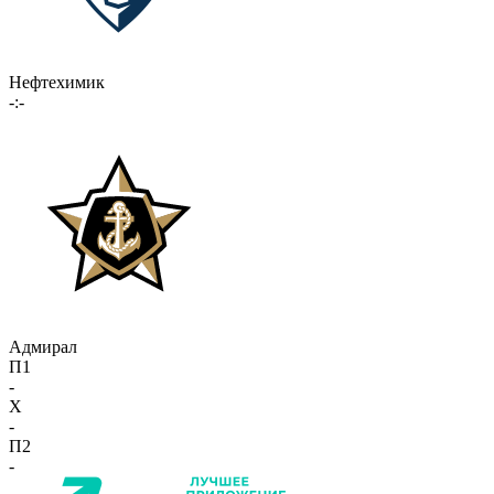
Нефтехимик
-:-
Адмирал
П1
-
X
-
П2
-