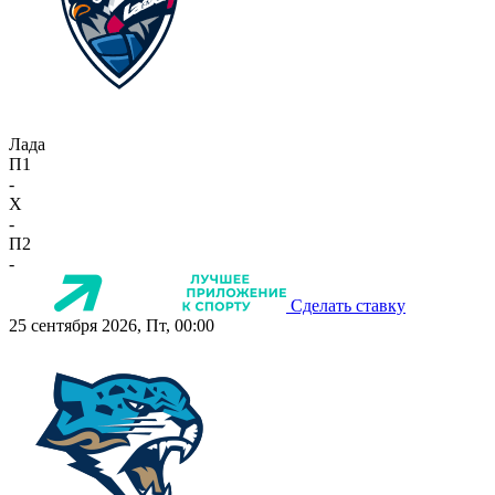
Лада
П1
-
X
-
П2
-
Сделать ставку
25 сентября 2026, Пт, 00:00