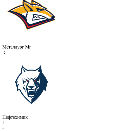
Металлург Мг
-:-
Нефтехимик
П1
-