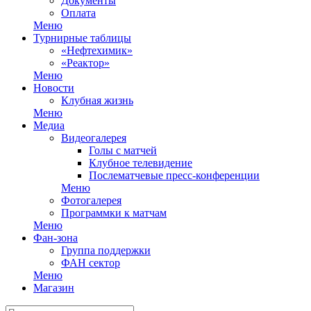
Документы
Оплата
Меню
Турнирные таблицы
«Нефтехимик»
«Реактор»
Меню
Новости
Клубная жизнь
Меню
Медиа
Видеогалерея
Голы с матчей
Клубное телевидение
Послематчевые пресс-конференции
Меню
Фотогалерея
Программки к матчам
Меню
Фан-зона
Группа поддержки
ФАН сектор
Меню
Магазин