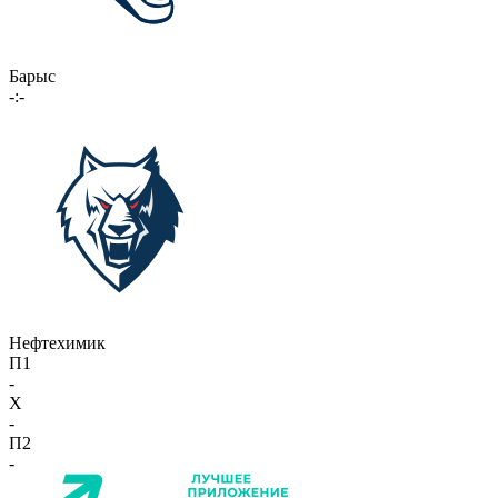
Барыс
-:-
Нефтехимик
П1
-
X
-
П2
-