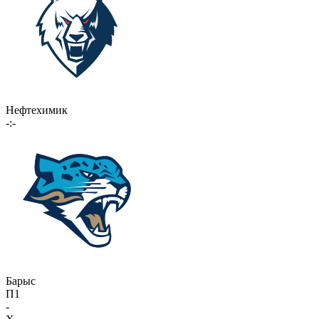
Нефтехимик
-:-
Барыс
П1
-