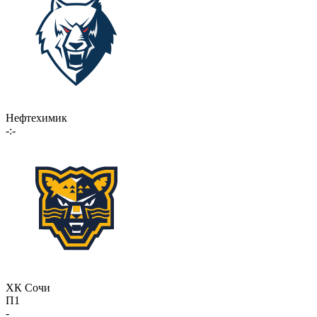
Нефтехимик
-:-
ХК Сочи
П1
-