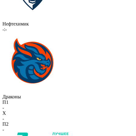
Нефтехимик
-:-
Драконы
П1
-
X
-
П2
-