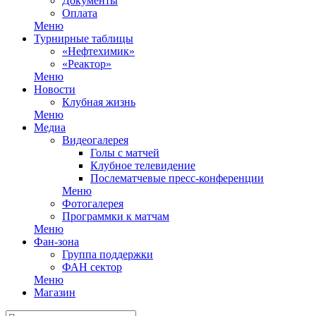
Документы
Оплата
Меню
Турнирные таблицы
«Нефтехимик»
«Реактор»
Меню
Новости
Клубная жизнь
Меню
Медиа
Видеогалерея
Голы с матчей
Клубное телевидение
Послематчевые пресс-конференции
Меню
Фотогалерея
Программки к матчам
Меню
Фан-зона
Группа поддержки
ФАН сектор
Меню
Магазин