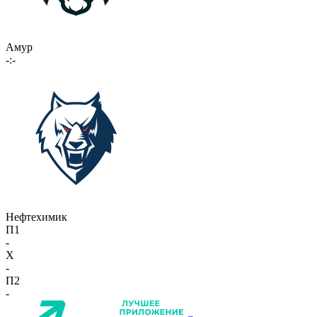
Амур
-:-
Нефтехимик
П1
-
X
-
П2
-