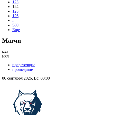
123
124
125
126
...
580
Еще
Матчи
кхл
мхл
предстоящие
прошедшие
06 сентября 2026, Вс, 00:00