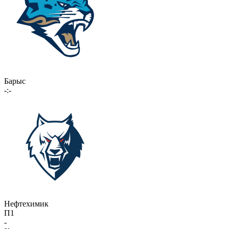
Барыс
-:-
Нефтехимик
П1
-