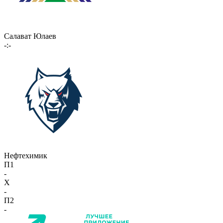
Салават Юлаев
-:-
Нефтехимик
П1
-
X
-
П2
-