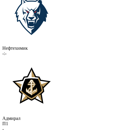
Нефтехимик
-:-
Адмирал
П1
-