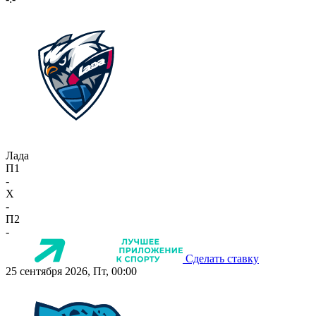
Лада
П1
-
X
-
П2
-
Сделать ставку
25 сентября 2026, Пт, 00:00