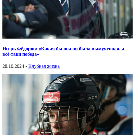
Игорь Фёдоров: «Какая бы она ни была вымученная, а
всё-таки победа»
28.10.2024 •
Клубная жизнь