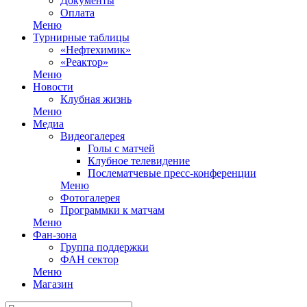
Документы
Оплата
Меню
Турнирные таблицы
«Нефтехимик»
«Реактор»
Меню
Новости
Клубная жизнь
Меню
Медиа
Видеогалерея
Голы с матчей
Клубное телевидение
Послематчевые пресс-конференции
Меню
Фотогалерея
Программки к матчам
Меню
Фан-зона
Группа поддержки
ФАН сектор
Меню
Магазин