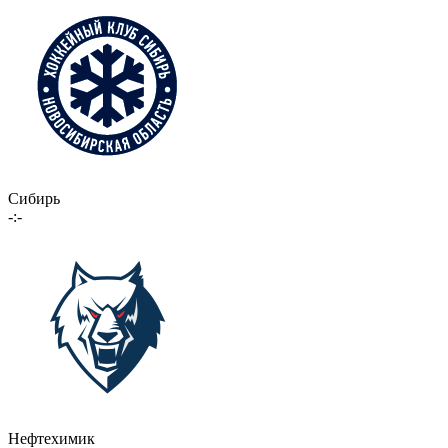
Сибирь
-:-
Нефтехимик