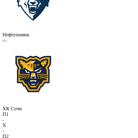
Нефтехимик
-:-
ХК Сочи
П1
-
X
-
П2