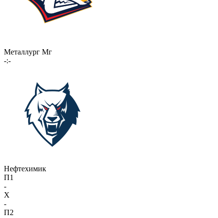
Металлург Мг
-:-
Нефтехимик
П1
-
X
-
П2