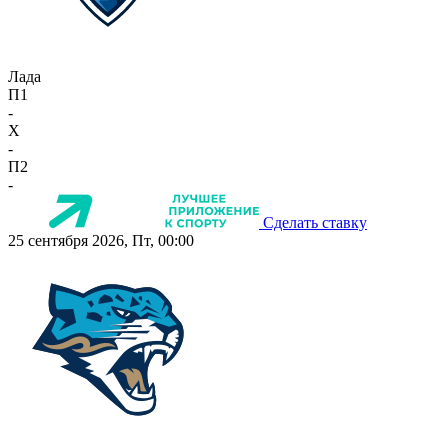
Лада
П1
-
X
-
П2
-
Сделать ставку
25 сентября 2026, Пт, 00:00