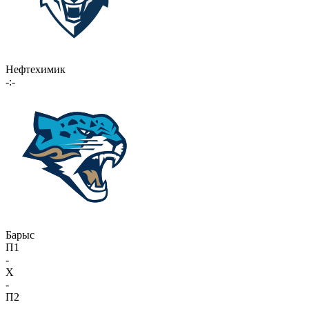
Нефтехимик
-:-
Барыс
П1
-
X
-
П2