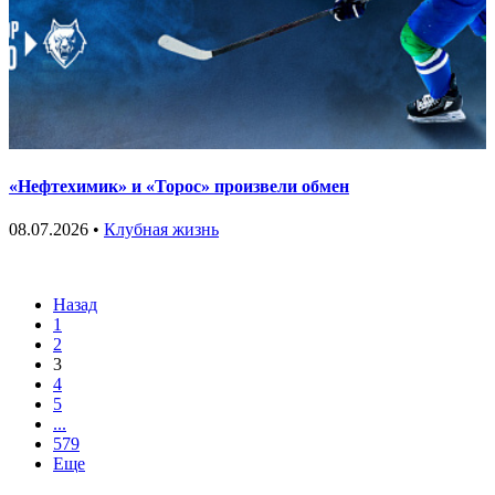
«Нефтехимик» и «Торос» произвели обмен
08.07.2026 •
Клубная жизнь
Назад
1
2
3
4
5
...
579
Еще