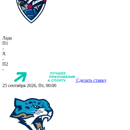
Лада
П1
-
X
-
П2
-
Сделать ставку
25 сентября 2026, Пт, 00:00