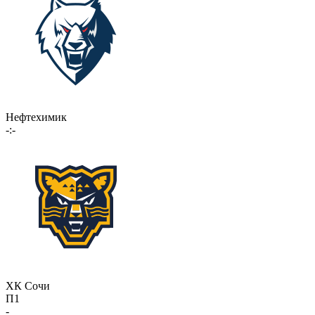
Нефтехимик
-:-
ХК Сочи
П1
-