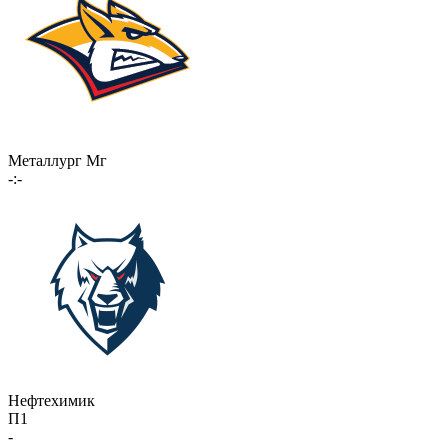
Металлург Мг
-:-
Нефтехимик
П1
-