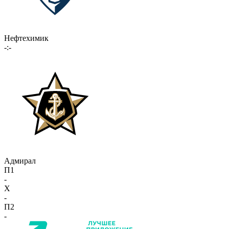
Нефтехимик
-:-
Адмирал
П1
-
X
-
П2
-