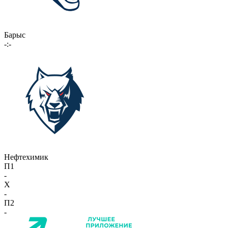
Барыс
-:-
Нефтехимик
П1
-
X
-
П2
-