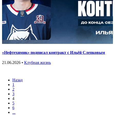
«Нефтехимик» подписал контракт с Ильёй Слепковым
21.06.2026 •
Клубная жизнь
Назад
1
2
3
4
5
6
...