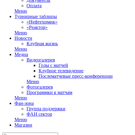
Документы
Оплата
Меню
Турнирные таблицы
«Нефтехимик»
«Реактор»
Меню
Новости
Клубная жизнь
Меню
Медиа
Видеогалерея
Голы с матчей
Клубное телевидение
Послематчевые пресс-конференции
Меню
Фотогалерея
Программки к матчам
Меню
Фан-зона
Группа поддержки
ФАН сектор
Меню
Магазин