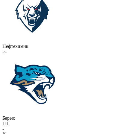
Нефтехимик
-:-
Барыс
П1
-