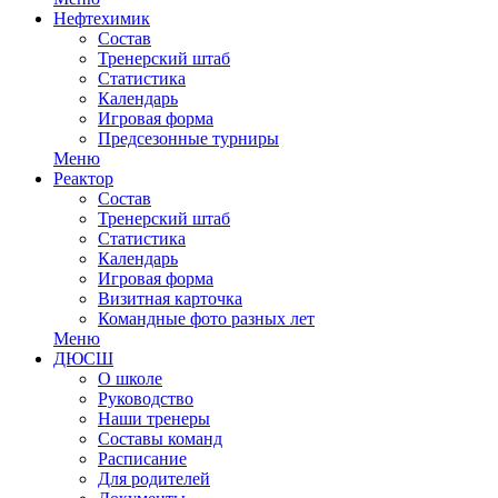
Нефтехимик
Состав
Тренерский штаб
Статистика
Календарь
Игровая форма
Предсезонные турниры
Меню
Реактор
Состав
Тренерский штаб
Статистика
Календарь
Игровая форма
Визитная карточка
Командные фото разных лет
Меню
ДЮСШ
О школе
Руководство
Наши тренеры
Составы команд
Расписание
Для родителей