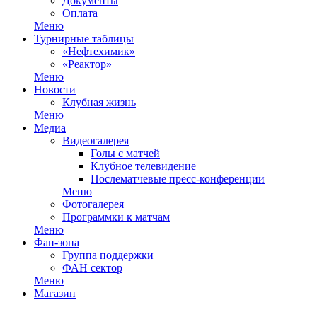
Документы
Оплата
Меню
Турнирные таблицы
«Нефтехимик»
«Реактор»
Меню
Новости
Клубная жизнь
Меню
Медиа
Видеогалерея
Голы с матчей
Клубное телевидение
Послематчевые пресс-конференции
Меню
Фотогалерея
Программки к матчам
Меню
Фан-зона
Группа поддержки
ФАН сектор
Меню
Магазин