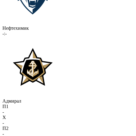
Нефтехимик
-:-
Адмирал
П1
-
X
-
П2
-