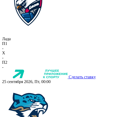
Лада
П1
-
X
-
П2
-
Сделать ставку
25 сентября 2026, Пт, 00:00