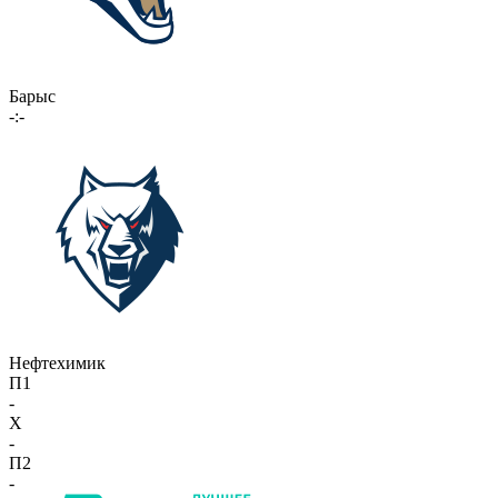
Барыс
-:-
Нефтехимик
П1
-
X
-
П2
-