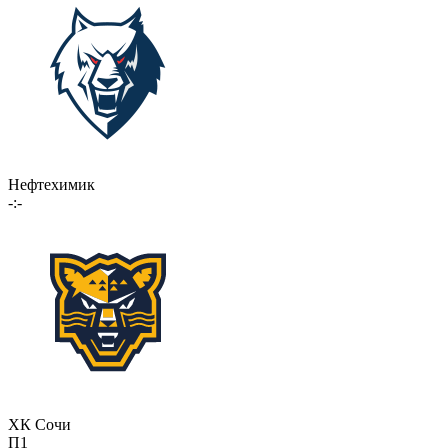
Нефтехимик
-:-
ХК Сочи
П1