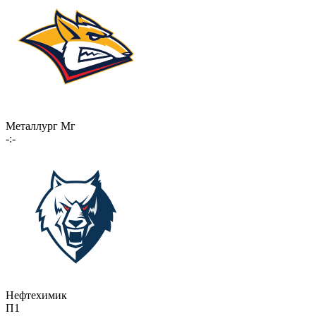
Металлург Мг
-:-
Нефтехимик
П1