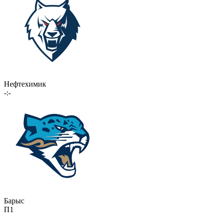
Нефтехимик
-:-
Барыс
П1