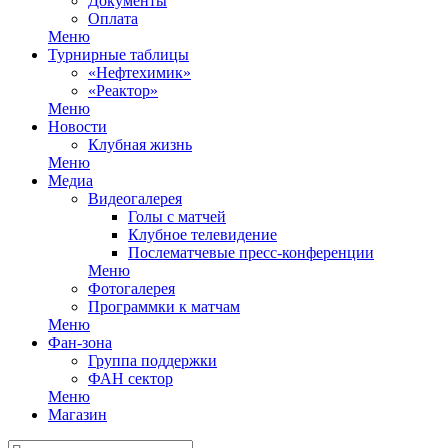
Документы
Оплата
Меню
Турнирные таблицы
«Нефтехимик»
«Реактор»
Меню
Новости
Клубная жизнь
Меню
Медиа
Видеогалерея
Голы с матчей
Клубное телевидение
Послематчевые пресс-конференции
Меню
Фотогалерея
Программки к матчам
Меню
Фан-зона
Группа поддержки
ФАН сектор
Меню
Магазин