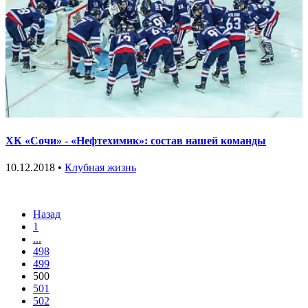
ХК «Сочи» - «Нефтехимик»: состав нашей команды
10.12.2018 •
Клубная жизнь
Назад
1
...
498
499
500
501
502