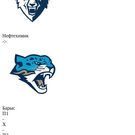
Нефтехимик
-:-
Барыс
П1
-
X
-