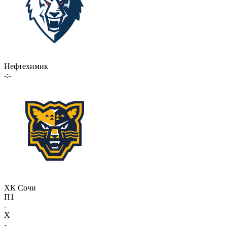
Нефтехимик
-:-
ХК Сочи
П1
-
X
-