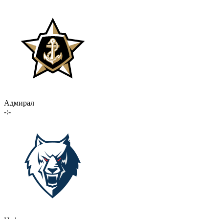
Адмирал
-:-