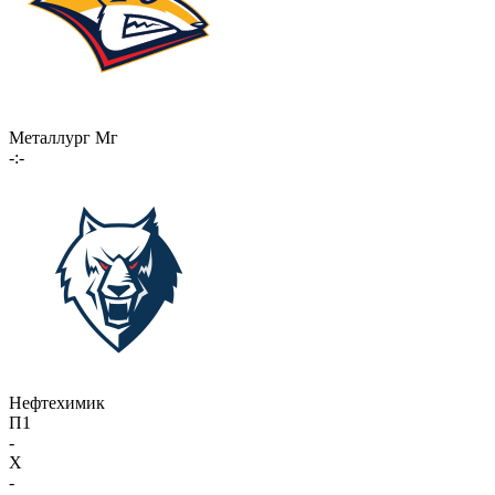
Металлург Мг
-:-
Нефтехимик
П1
-
X
-