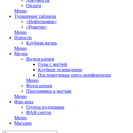
Документы
Оплата
Меню
Турнирные таблицы
«Нефтехимик»
«Реактор»
Меню
Новости
Клубная жизнь
Меню
Медиа
Видеогалерея
Голы с матчей
Клубное телевидение
Послематчевые пресс-конференции
Меню
Фотогалерея
Программки к матчам
Меню
Фан-зона
Группа поддержки
ФАН сектор
Меню
Магазин