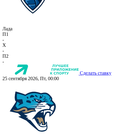
Лада
П1
-
X
-
П2
-
Сделать ставку
25 сентября 2026, Пт, 00:00