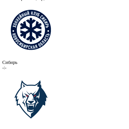
Сибирь
-:-