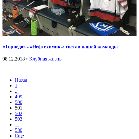
«Торпедо» - «Нефтехимик»: состав нашей команды
08.12.2018 •
Клубная жизнь
Назад
1
...
499
500
501
502
503
...
580
Еще