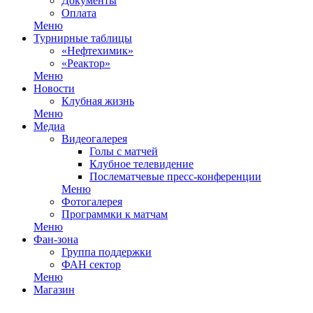
Документы
Оплата
Меню
Турнирные таблицы
«Нефтехимик»
«Реактор»
Меню
Новости
Клубная жизнь
Меню
Медиа
Видеогалерея
Голы с матчей
Клубное телевидение
Послематчевые пресс-конференции
Меню
Фотогалерея
Программки к матчам
Меню
Фан-зона
Группа поддержки
ФАН сектор
Меню
Магазин