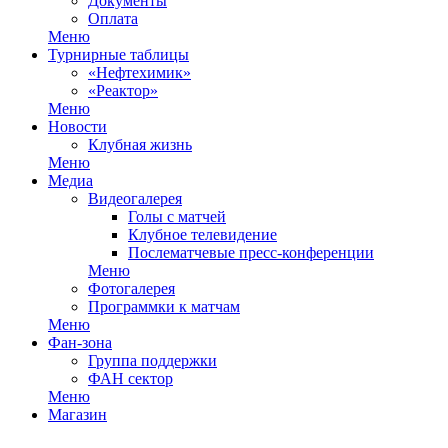
Документы
Оплата
Меню
Турнирные таблицы
«Нефтехимик»
«Реактор»
Меню
Новости
Клубная жизнь
Меню
Медиа
Видеогалерея
Голы с матчей
Клубное телевидение
Послематчевые пресс-конференции
Меню
Фотогалерея
Программки к матчам
Меню
Фан-зона
Группа поддержки
ФАН сектор
Меню
Магазин