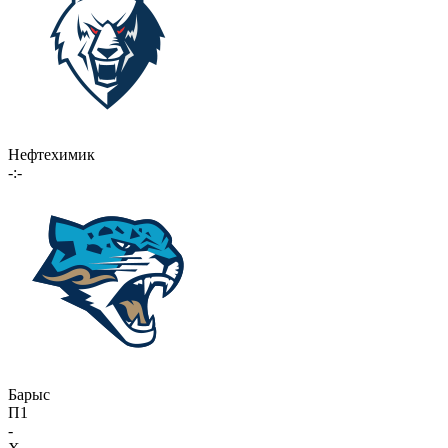
Нефтехимик
-:-
Барыс
П1
-