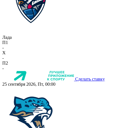
Лада
П1
-
X
-
П2
-
Сделать ставку
25 сентября 2026, Пт, 00:00