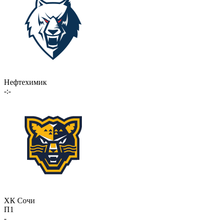
Нефтехимик
-:-
ХК Сочи
П1
-