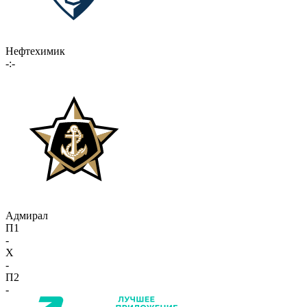
Нефтехимик
-:-
Адмирал
П1
-
X
-
П2
-