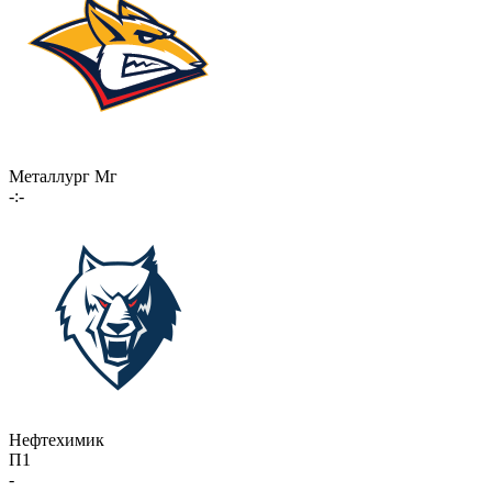
Металлург Мг
-:-
Нефтехимик
П1
-