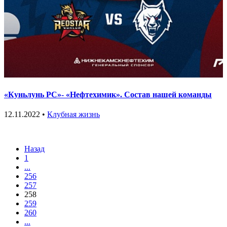
«Куньлунь РС»- «Нефтехимик». Состав нашей команды
12.11.2022 •
Клубная жизнь
Назад
1
...
256
257
258
259
260
...