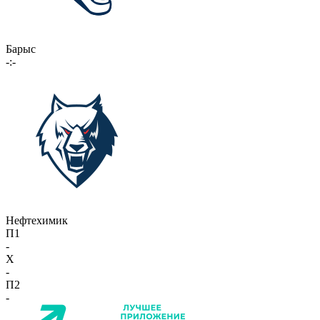
Барыс
-:-
Нефтехимик
П1
-
X
-
П2
-