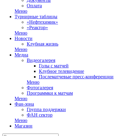
Документы
Оплата
Меню
Турнирные таблицы
«Нефтехимик»
«Реактор»
Меню
Новости
Клубная жизнь
Меню
Медиа
Видеогалерея
Голы с матчей
Клубное телевидение
Послематчевые пресс-конференции
Меню
Фотогалерея
Программки к матчам
Меню
Фан-зона
Группа поддержки
ФАН сектор
Меню
Магазин