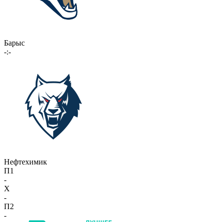
Барыс
-:-
Нефтехимик
П1
-
X
-
П2
-