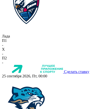
Лада
П1
-
X
-
П2
-
Сделать ставку
25 сентября 2026, Пт, 00:00