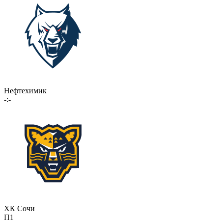
Нефтехимик
-:-
ХК Сочи
П1