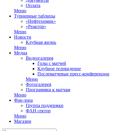
Документы
Оплата
Меню
Турнирные таблицы
«Нефтехимик»
«Реактор»
Меню
Новости
Клубная жизнь
Меню
Медиа
Видеогалерея
Голы с матчей
Клубное телевидение
Послематчевые пресс-конференции
Меню
Фотогалерея
Программки к матчам
Меню
Фан-зона
Группа поддержки
ФАН сектор
Меню
Магазин