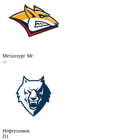
Металлург Мг
-:-
Нефтехимик
П1