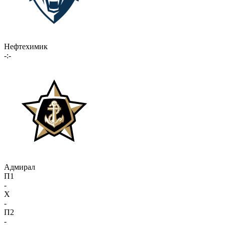
Нефтехимик
-:-
Адмирал
П1
-
X
-
П2
-