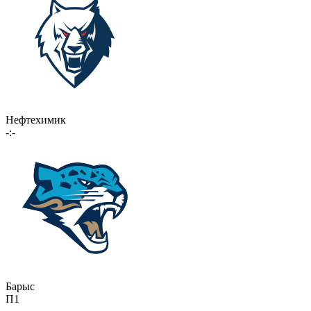
Нефтехимик
-:-
Барыс
П1