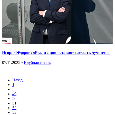
Игорь Фёдоров: «Реализация оставляет желать лучшего»
07.11.2025 •
Клубная жизнь
Назад
1
...
49
50
51
52
53