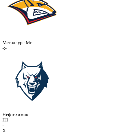
Металлург Мг
-:-
Нефтехимик
П1
-
X