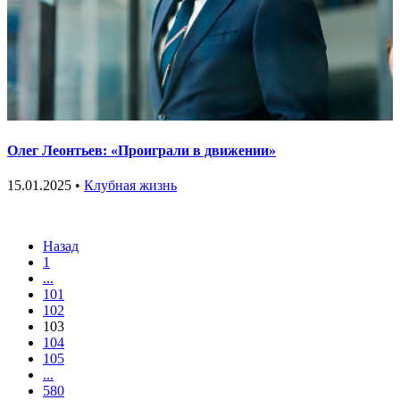
Олег Леонтьев: «Проиграли в движении»
15.01.2025 •
Клубная жизнь
Назад
1
...
101
102
103
104
105
...
580