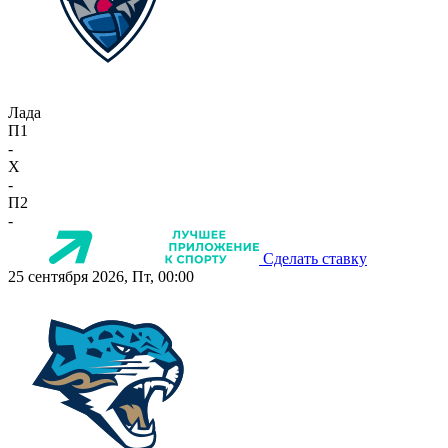
Лада
П1
-
X
-
П2
-
Сделать ставку
25 сентября 2026, Пт, 00:00