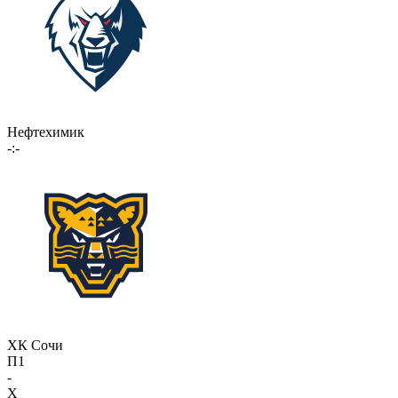
Нефтехимик
-:-
ХК Сочи
П1
-
X