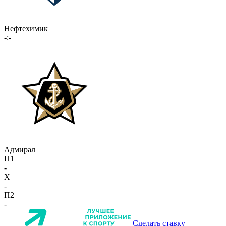
Нефтехимик
-:-
Адмирал
П1
-
X
-
П2
-
Сделать ставку