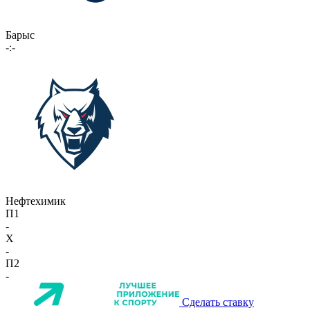
Барыс
-:-
Нефтехимик
П1
-
X
-
П2
-
Сделать ставку