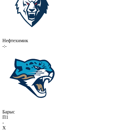
Нефтехимик
-:-
Барыс
П1
-
X