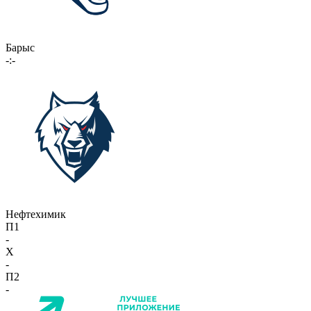
Барыс
-:-
Нефтехимик
П1
-
X
-
П2
-