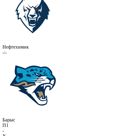
Нефтехимик
-:-
Барыс
П1
-