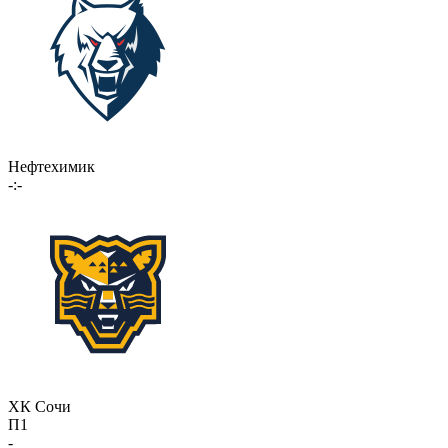
Нефтехимик
-:-
ХК Сочи
П1
-