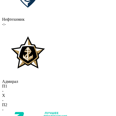
Нефтехимик
-:-
Адмирал
П1
-
X
-
П2
-