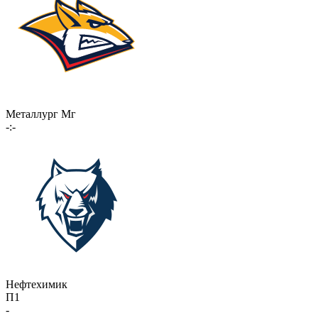
Металлург Мг
-:-
Нефтехимик
П1
-