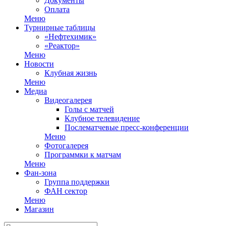
Документы
Оплата
Меню
Турнирные таблицы
«Нефтехимик»
«Реактор»
Меню
Новости
Клубная жизнь
Меню
Медиа
Видеогалерея
Голы с матчей
Клубное телевидение
Послематчевые пресс-конференции
Меню
Фотогалерея
Программки к матчам
Меню
Фан-зона
Группа поддержки
ФАН сектор
Меню
Магазин