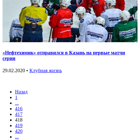
«Нефтехимик» отправился в Казань на первые матчи
серии
29.02.2020 •
Клубная жизнь
Назад
1
...
416
417
418
419
420
...