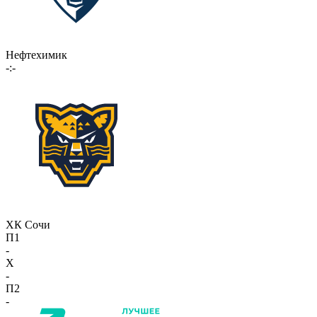
Нефтехимик
-:-
ХК Сочи
П1
-
X
-
П2
-