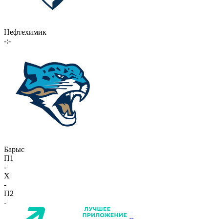
Нефтехимик
-:-
Барыс
П1
-
X
-
П2
-