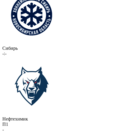
Сибирь
-:-
Нефтехимик
П1
-