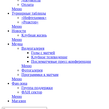
Документы
Оплата
Меню
Турнирные таблицы
«Нефтехимик»
«Реактор»
Меню
Новости
Клубная жизнь
Меню
Медиа
Видеогалерея
Голы с матчей
Клубное телевидение
Послематчевые пресс-конференции
Меню
Фотогалерея
Программки к матчам
Меню
Фан-зона
Группа поддержки
ФАН сектор
Меню
Магазин