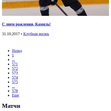
С днем рождения, Камиль!
31.10.2017 •
Клубная жизнь
Назад
1
...
571
572
573
574
575
...
578
Еще
Матчи