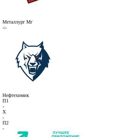
Металлург Мг
-:-
Нефтехимик
П1
-
X
-
П2
-