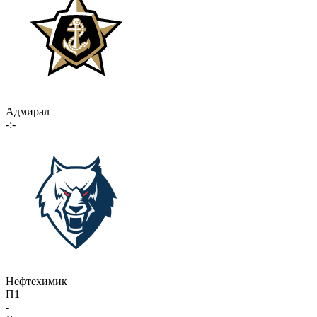
Адмирал
-:-
Нефтехимик
П1
-