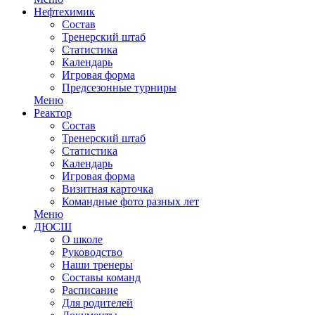
Нефтехимик
Состав
Тренерский штаб
Статистика
Календарь
Игровая форма
Предсезонные турниры
Меню
Реактор
Состав
Тренерский штаб
Статистика
Календарь
Игровая форма
Визитная карточка
Командные фото разных лет
Меню
ДЮСШ
О школе
Руководство
Наши тренеры
Составы команд
Расписание
Для родителей