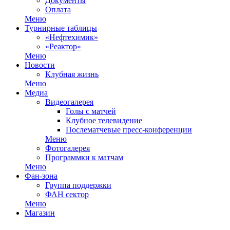
Документы
Оплата
Меню
Турнирные таблицы
«Нефтехимик»
«Реактор»
Меню
Новости
Клубная жизнь
Меню
Медиа
Видеогалерея
Голы с матчей
Клубное телевидение
Послематчевые пресс-конференции
Меню
Фотогалерея
Программки к матчам
Меню
Фан-зона
Группа поддержки
ФАН сектор
Меню
Магазин