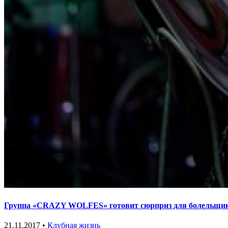
Группа «CRAZY WOLFES» готовит сюрприз для болельщи
21.11.2017 •
Клубная жизнь