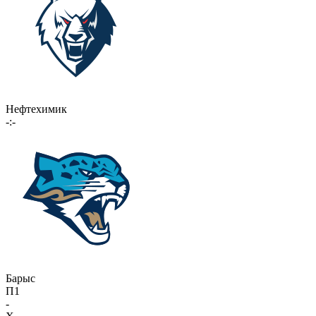
Нефтехимик
-:-
Барыс
П1
-