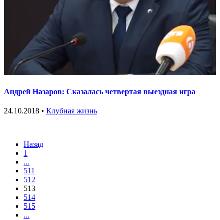
Андрей Назаров: Сказалась четвертая выездная игра
24.10.2018 •
Клубная жизнь
Назад
1
...
511
512
513
514
515
...