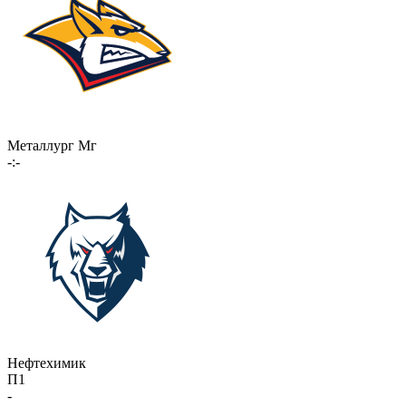
Металлург Мг
-:-
Нефтехимик
П1
-