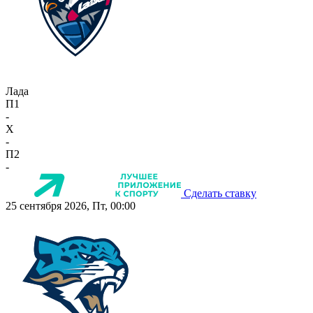
Лада
П1
-
X
-
П2
-
Сделать ставку
25 сентября 2026, Пт, 00:00