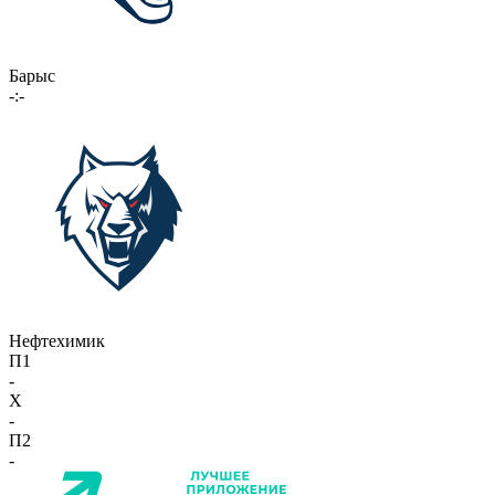
Барыс
-:-
Нефтехимик
П1
-
X
-
П2
-