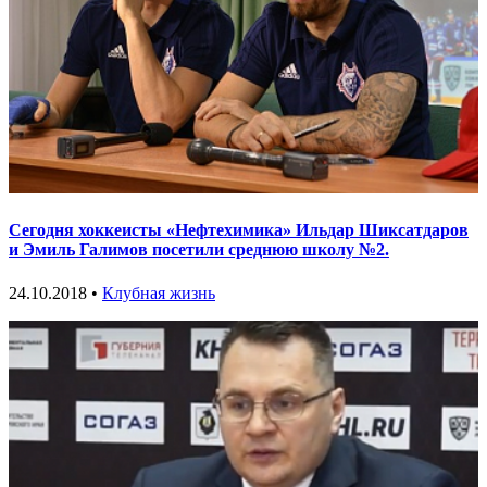
Сегодня хоккеисты «Нефтехимика» Ильдар Шиксатдаров
и Эмиль Галимов посетили среднюю школу №2.
24.10.2018 •
Клубная жизнь