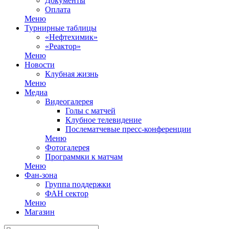
Документы
Оплата
Меню
Турнирные таблицы
«Нефтехимик»
«Реактор»
Меню
Новости
Клубная жизнь
Меню
Медиа
Видеогалерея
Голы с матчей
Клубное телевидение
Послематчевые пресс-конференции
Меню
Фотогалерея
Программки к матчам
Меню
Фан-зона
Группа поддержки
ФАН сектор
Меню
Магазин