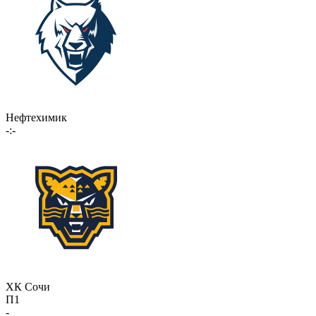
Нефтехимик
-:-
ХК Сочи
П1
-