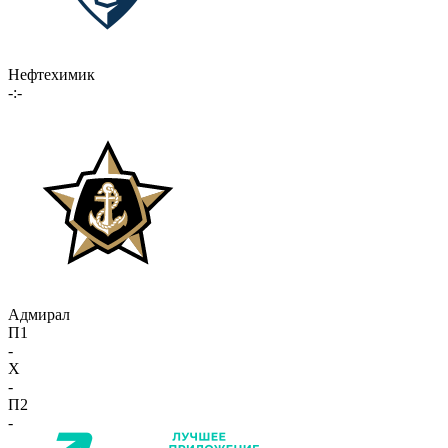
Нефтехимик
-:-
Адмирал
П1
-
X
-
П2
-