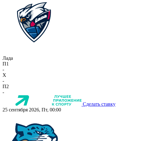
Лада
П1
-
X
-
П2
-
Сделать ставку
25 сентября 2026, Пт, 00:00