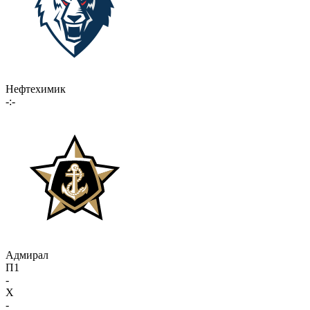
Нефтехимик
-:-
Адмирал
П1
-
X
-