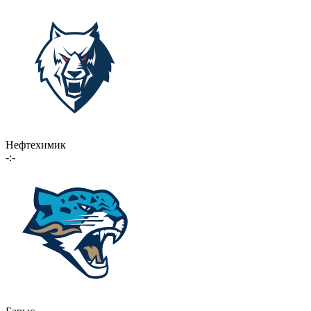
Нефтехимик
-:-