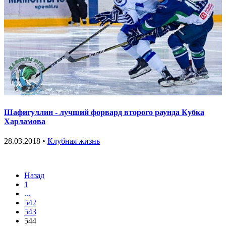
Шафигуллин - лучший форвард второго раунда Кубка
Харламова
28.03.2018 •
Клубная жизнь
Назад
1
...
542
543
544