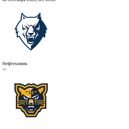
Нефтехимик
-:-