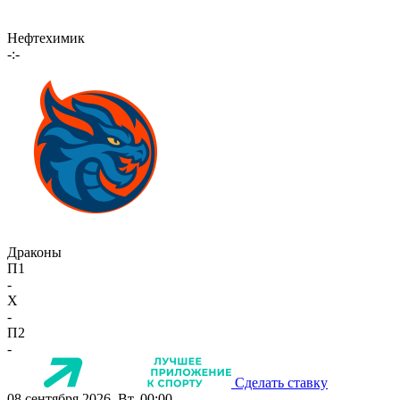
Нефтехимик
-:-
Драконы
П1
-
X
-
П2
-
Сделать ставку
08 сентября 2026, Вт, 00:00