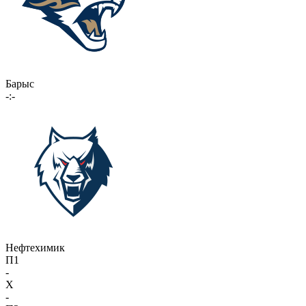
Барыс
-:-
Нефтехимик
П1
-
X
-