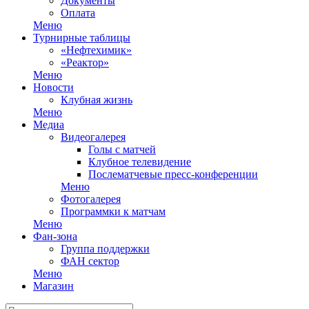
Документы
Оплата
Меню
Турнирные таблицы
«Нефтехимик»
«Реактор»
Меню
Новости
Клубная жизнь
Меню
Медиа
Видеогалерея
Голы с матчей
Клубное телевидение
Послематчевые пресс-конференции
Меню
Фотогалерея
Программки к матчам
Меню
Фан-зона
Группа поддержки
ФАН сектор
Меню
Магазин