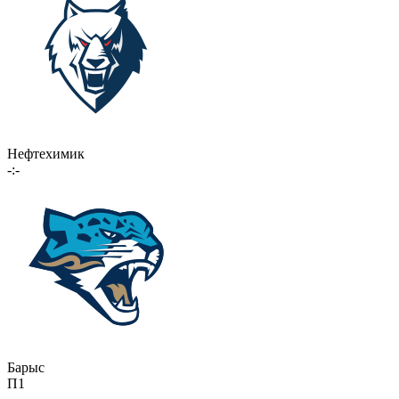
Нефтехимик
-:-
Барыс
П1