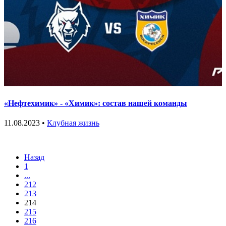
«Нефтехимик» - «Химик»: состав нашей команды
11.08.2023 •
Клубная жизнь
Назад
1
...
212
213
214
215
216