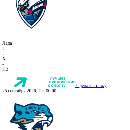
Лада
П1
-
X
-
П2
-
Сделать ставку
25 сентября 2026, Пт, 00:00