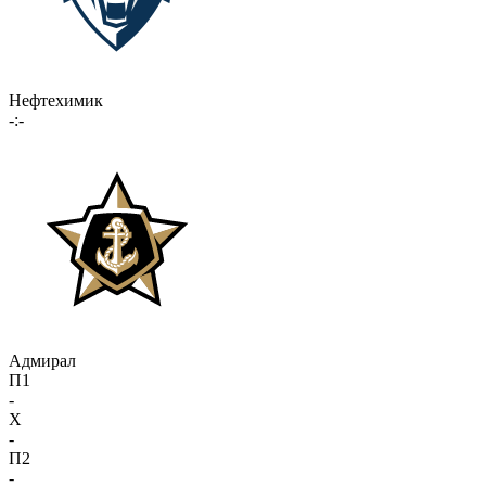
Нефтехимик
-:-
Адмирал
П1
-
X
-
П2
-