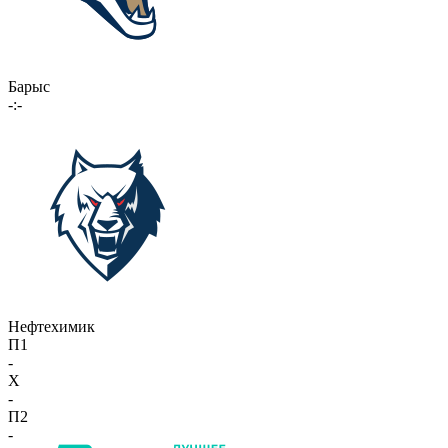
Барыс
-:-
Нефтехимик
П1
-
X
-
П2
-