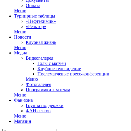
Документы
Оплата
Меню
Турнирные таблицы
«Нефтехимик»
«Реактор»
Меню
Новости
Клубная жизнь
Меню
Медиа
Видеогалерея
Голы с матчей
Клубное телевидение
Послематчевые пресс-конференции
Меню
Фотогалерея
Программки к матчам
Меню
Фан-зона
Группа поддержки
ФАН сектор
Меню
Магазин