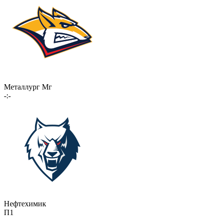
Металлург Мг
-:-
Нефтехимик
П1