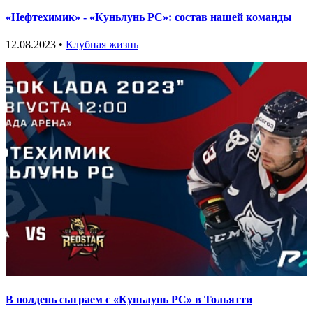
«Нефтехимик» - «Куньлунь РС»: состав нашей команды
12.08.2023 •
Клубная жизнь
В полдень сыграем с «Куньлунь РС» в Тольятти