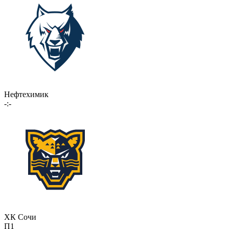
Нефтехимик
-:-
ХК Сочи
П1