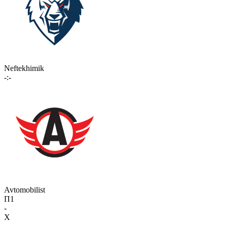
Neftekhimik
-:-
Avtomobilist
П1
-
X
-