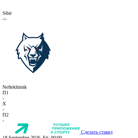
Sibir
-:-
Neftekhimik
П1
-
X
-
П2
-
Сделать ставку
18 September 2026, Fri, 00:00