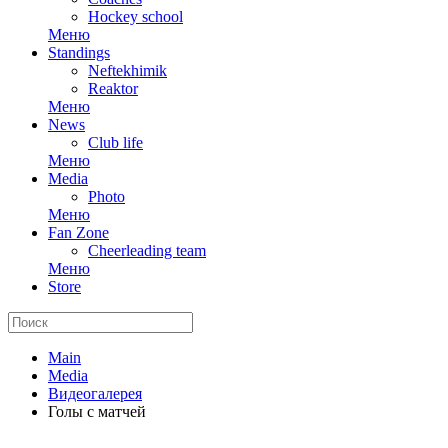
Hockey school
Меню
Standings
Neftekhimik
Reaktor
Меню
News
Club life
Меню
Media
Photo
Меню
Fan Zone
Cheerleading team
Меню
Store
Main
Media
Видеогалерея
Голы с матчей