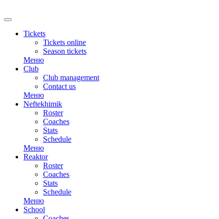
RU
Tickets
Tickets online
Season tickets
Меню
Club
Club management
Contact us
Меню
Neftekhimik
Roster
Coaches
Stats
Schedule
Меню
Reaktor
Roster
Coaches
Stats
Schedule
Меню
School
Coaches