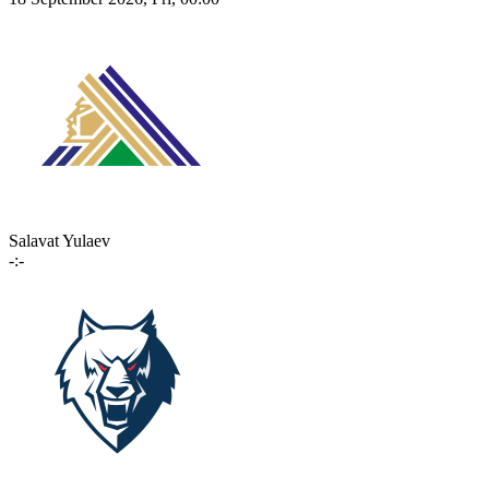
Salavat Yulaev
-:-