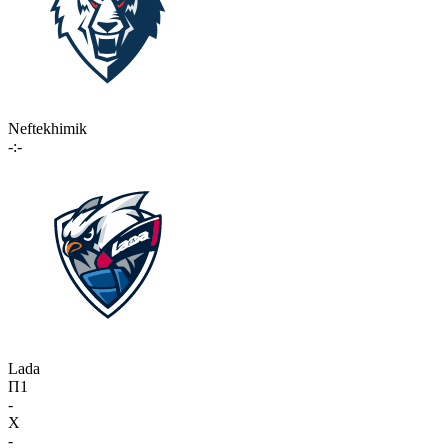
Neftekhimik
-:-
Lada
П1
-
X
-