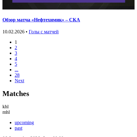
Обзор матча «Нефтехимик» – СКА
10.02.2026 •
Голы с матчей
1
2
3
4
5
...
28
Next
Matches
khl
mhl
upcoming
past