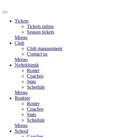
RU
Tickets
Tickets online
Season tickets
Меню
Club
Club management
Contact us
Меню
Neftekhimik
Roster
Coaches
Stats
Schedule
Меню
Reaktor
Roster
Coaches
Stats
Schedule
Меню
School
Coaches