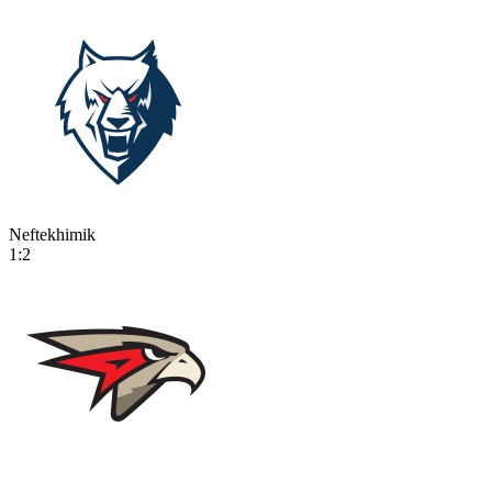
Neftekhimik
1:2