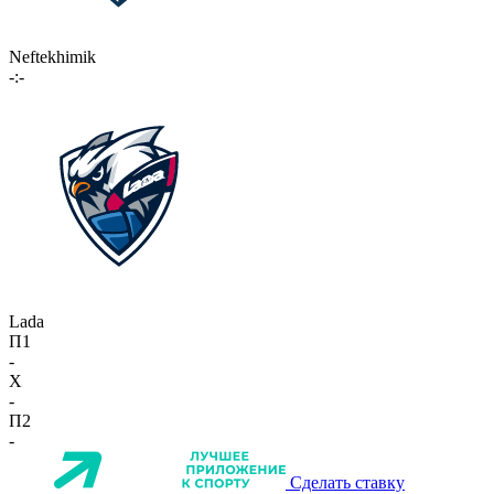
Neftekhimik
-:-
Lada
П1
-
X
-
П2
-
Сделать ставку