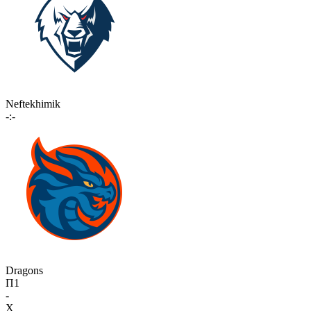
Neftekhimik
-:-
Dragons
П1
-
X