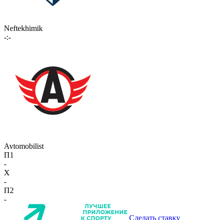
Neftekhimik
-:-
Avtomobilist
П1
-
X
-
П2
-
Сделать ставку