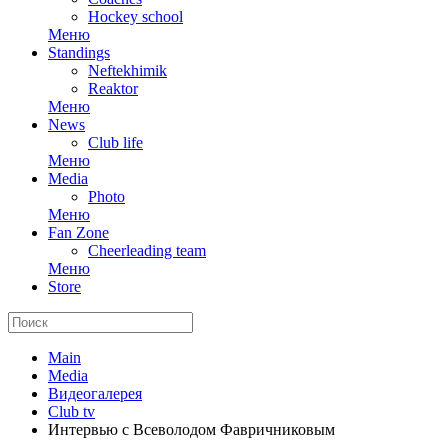
Hockey school
Меню
Standings
Neftekhimik
Reaktor
Меню
News
Club life
Меню
Media
Photo
Меню
Fan Zone
Cheerleading team
Меню
Store
Main
Media
Видеогалерея
Club tv
Интервью с Всеволодом Фавричниковым