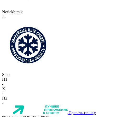
Neftekhimik
-:-
Sibir
П1
-
X
-
П2
-
Сделать ставку