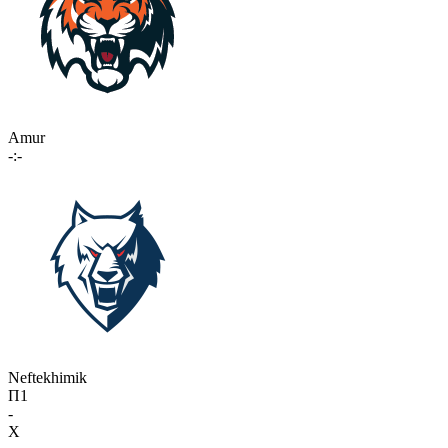
Amur
-:-
Neftekhimik
П1
-
X