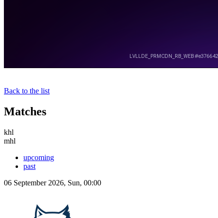
Back to the list
Matches
khl
mhl
upcoming
past
06 September 2026, Sun, 00:00