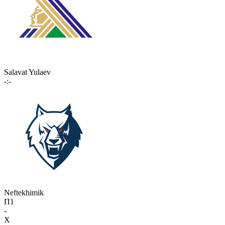
Salavat Yulaev
-:-
Neftekhimik
П1
-
X