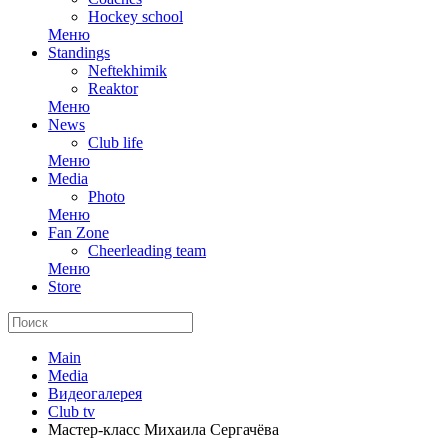
Hockey school
Меню
Standings
Neftekhimik
Reaktor
Меню
News
Club life
Меню
Media
Photo
Меню
Fan Zone
Cheerleading team
Меню
Store
Main
Media
Видеогалерея
Club tv
Мастер-класс Михаила Сергачёва