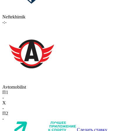
Neftekhimik
-:-
Avtomobilist
П1
-
X
-
П2
-
Сделать ставку