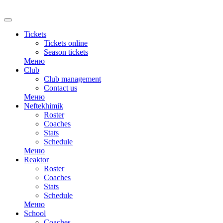
RU
Tickets
Tickets online
Season tickets
Меню
Club
Club management
Contact us
Меню
Neftekhimik
Roster
Coaches
Stats
Schedule
Меню
Reaktor
Roster
Coaches
Stats
Schedule
Меню
School
Coaches