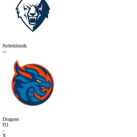
Neftekhimik
-:-
Dragons
П1
-
X