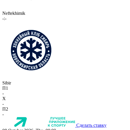
Neftekhimik
-:-
Sibir
П1
-
X
-
П2
-
Сделать ставку