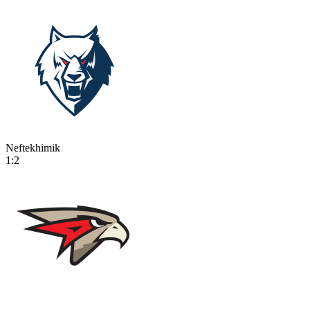
Neftekhimik
1:2