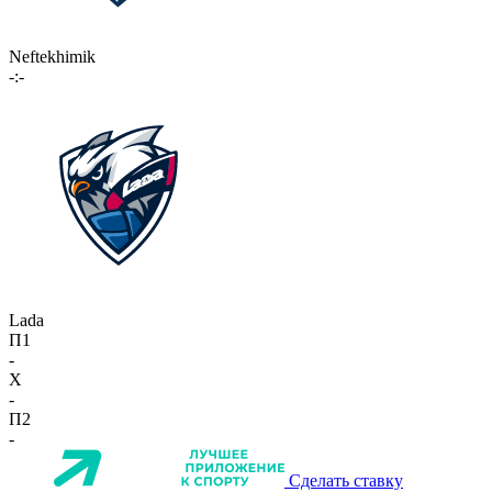
Neftekhimik
-:-
Lada
П1
-
X
-
П2
-
Сделать ставку