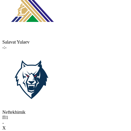
Salavat Yulaev
-:-
Neftekhimik
П1
-
X