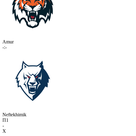
Amur
-:-
Neftekhimik
П1
-
X