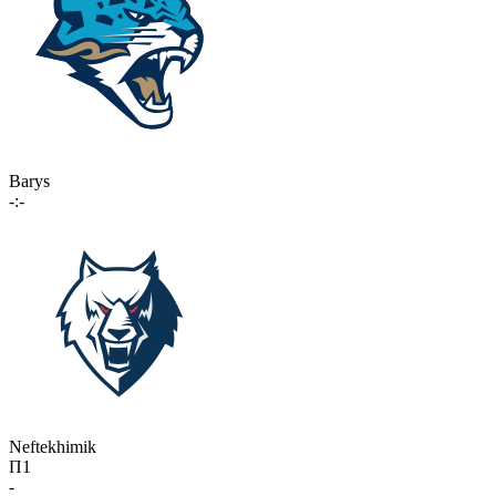
Barys
-:-
Neftekhimik
П1
-