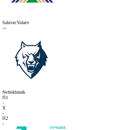
Salavat Yulaev
-:-
Neftekhimik
П1
-
X
-
П2
-