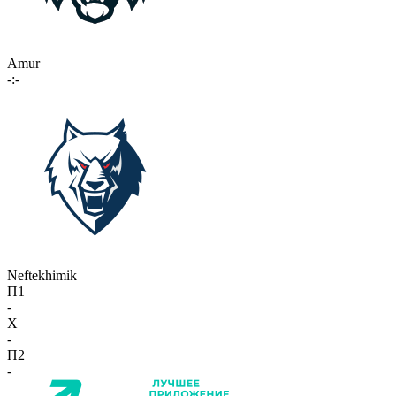
Amur
-:-
Neftekhimik
П1
-
X
-
П2
-