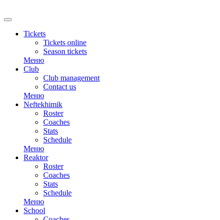
RU
Tickets
Tickets online
Season tickets
Меню
Club
Club management
Contact us
Меню
Neftekhimik
Roster
Coaches
Stats
Schedule
Меню
Reaktor
Roster
Coaches
Stats
Schedule
Меню
School
Coaches