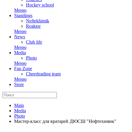
Hockey school
Меню
Standings
Neftekhimik
Reaktor
Меню
News
Club life
Меню
Media
Photo
Меню
Fan Zone
Cheerleading team
Меню
Store
Main
Media
Photo
Мастер-класс для вратарей ДЮСШ "Нефтехимик"