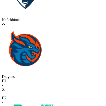
Neftekhimik
-:-
Dragons
П1
-
X
-
П2
-