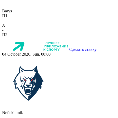
Barys
П1
-
X
-
П2
-
Сделать ставку
04 October 2026, Sun, 00:00
Neftekhimik
-:-