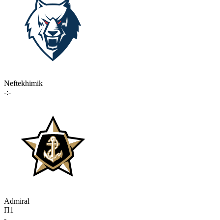
Neftekhimik
-:-
Admiral
П1
-