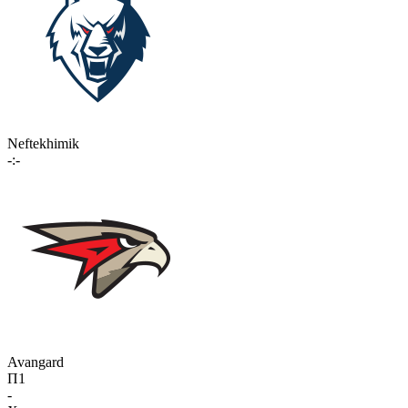
Neftekhimik
-:-
Avangard
П1
-