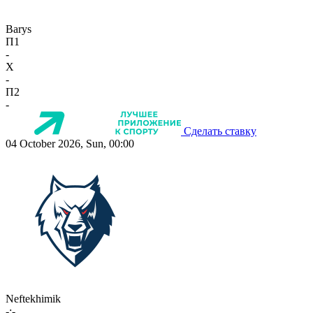
Barys
П1
-
X
-
П2
-
Сделать ставку
04 October 2026, Sun, 00:00
Neftekhimik
-:-