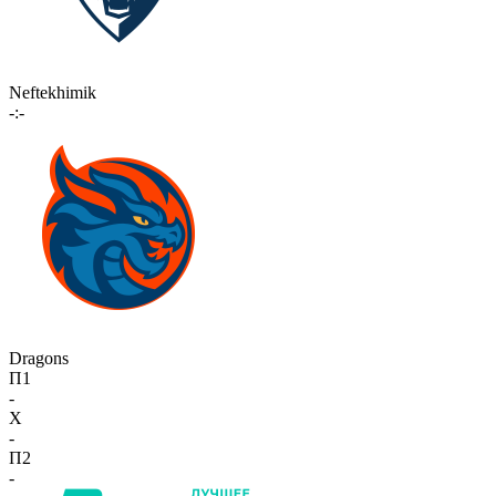
Neftekhimik
-:-
Dragons
П1
-
X
-
П2
-