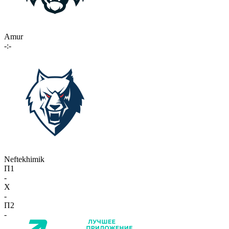
Amur
-:-
Neftekhimik
П1
-
X
-
П2
-