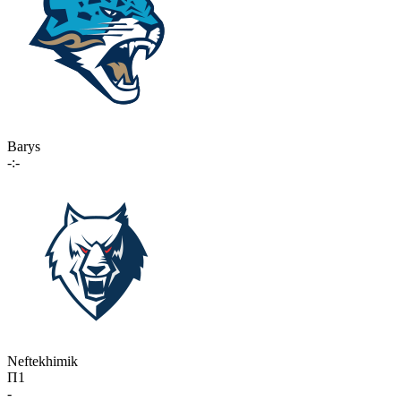
Barys
-:-
Neftekhimik
П1
-