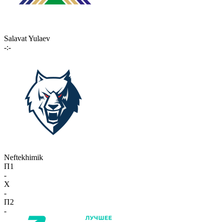
Salavat Yulaev
-:-
Neftekhimik
П1
-
X
-
П2
-