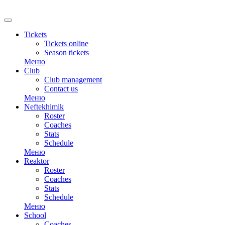
RU
Tickets
Tickets online
Season tickets
Меню
Club
Club management
Contact us
Меню
Neftekhimik
Roster
Coaches
Stats
Schedule
Меню
Reaktor
Roster
Coaches
Stats
Schedule
Меню
School
Coaches