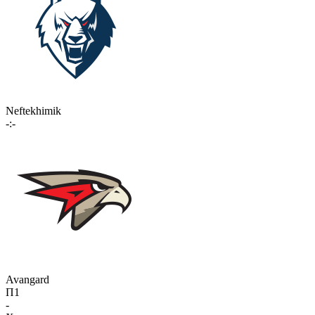
Neftekhimik
-:-
Avangard
П1
-