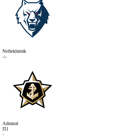
Neftekhimik
-:-
Admiral
П1
-