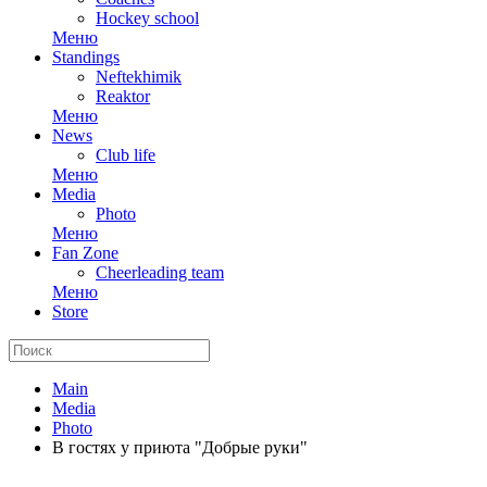
Hockey school
Меню
Standings
Neftekhimik
Reaktor
Меню
News
Club life
Меню
Media
Photo
Меню
Fan Zone
Cheerleading team
Меню
Store
Main
Media
Photo
В гостях у приюта "Добрые руки"