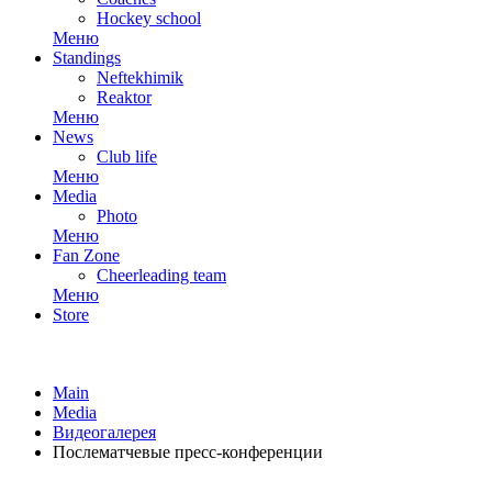
Hockey school
Меню
Standings
Neftekhimik
Reaktor
Меню
News
Club life
Меню
Media
Photo
Меню
Fan Zone
Cheerleading team
Меню
Store
Main
Media
Видеогалерея
Послематчевые пресс-конференции